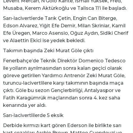
Levent Mercan, N’Golo Kante, İsmail Yüksek, Fred,
Musaba, Kerem Aktürkoğlu ve Talisca 11’i ile başladı.
Sarı-lacivertlerde Tarık Çetin, Engin Can Biterge,
Edson Alvarez, Yiğit Efe Demir, Milan Skriniar, Kamil
Efe Üregen, Marco Asensio, Oğuz Aydın, Sidiki Cherif
ve Alaettin Ekici ise yedek bekledi.
Takımın başında Zeki Murat Göle çıktı
Fenerbahçe’de Teknik Direktör Domenico Tedesco
ile yolların ayrılmasından sonra kalan geçici olarak
göreve getirilen Yardımcı Antrenör Zeki Murat Göle,
turuncu-lacivertlilere karşı takımının başında maça
çıktı. Göle bu sezon Gençlerbirliği, Antalyaspor ve
Fatih Karagümrük maçlarından sonra 4. kez saha
kenarında yer aldı.
Sarı-lacivertlilerde 5 eksik
Derbide kırmızı kart gören Ederson ile birlikte sarı
kart cezalıları Archie Brown, Matteo Guendouzi ve