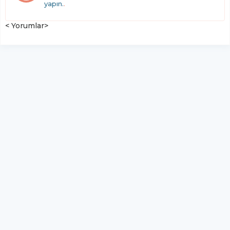
yapın.
.
< Yorumlar>
Trendyol Süper Lig: