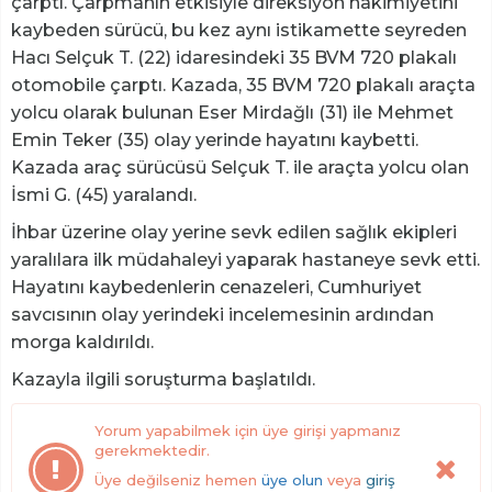
çarptı. Çarpmanın etkisiyle direksiyon hakimiyetini
kaybeden sürücü, bu kez aynı istikamette seyreden
Hacı Selçuk T. (22) idaresindeki 35 BVM 720 plakalı
otomobile çarptı. Kazada, 35 BVM 720 plakalı araçta
yolcu olarak bulunan Eser Mirdağlı (31) ile Mehmet
Emin Teker (35) olay yerinde hayatını kaybetti.
Kazada araç sürücüsü Selçuk T. ile araçta yolcu olan
İsmi G. (45) yaralandı.
İhbar üzerine olay yerine sevk edilen sağlık ekipleri
yaralılara ilk müdahaleyi yaparak hastaneye sevk etti.
Hayatını kaybedenlerin cenazeleri, Cumhuriyet
savcısının olay yerindeki incelemesinin ardından
morga kaldırıldı.
Kazayla ilgili soruşturma başlatıldı.
Yorum yapabilmek için üye girişi yapmanız
gerekmektedir.
Üye değilseniz hemen
üye olun
veya
giriş