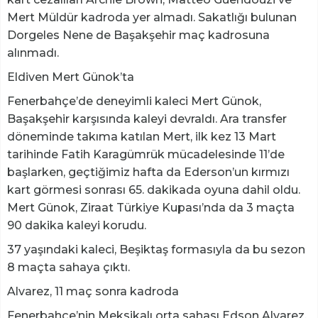
Mert Müldür kadroda yer almadı. Sakatlığı bulunan
Dorgeles Nene de Başakşehir maç kadrosuna
alınmadı.
Eldiven Mert Günok’ta
Fenerbahçe’de deneyimli kaleci Mert Günok,
Başakşehir karşısında kaleyi devraldı. Ara transfer
döneminde takıma katılan Mert, ilk kez 13 Mart
tarihinde Fatih Karagümrük mücadelesinde 11’de
başlarken, geçtiğimiz hafta da Ederson’un kırmızı
kart görmesi sonrası 65. dakikada oyuna dahil oldu.
Mert Günok, Ziraat Türkiye Kupası’nda da 3 maçta
90 dakika kaleyi korudu.
37 yaşındaki kaleci, Beşiktaş formasıyla da bu sezon
8 maçta sahaya çıktı.
Alvarez, 11 maç sonra kadroda
Fenerbahçe’nin Meksikalı orta sahası Edson Alvarez,