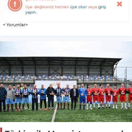
Üye değilseniz hemen
üye olun
veya
giriş
yapın.
.
< Yorumlar>