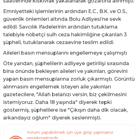
saatlerinde kıskıvrak yakalanarak gözaltına alınmıştı.
Emniyetteki işlemlerinin ardından E.C., B.K. ve O.S.,
güvenlik önlemleri altında Bolu Adliyesi’ne sevk
edildi. Savcılık ifadelerinin ardından tutuklama
talebiyle nöbetçi sulh ceza hakimliğine çıkarılan 3
şüpheli, tutuklanarak cezaevine teslim edildi.
Aileleri basın mensuplarını engellemeye çalışmıştı
Öte yandan, şüphelilerin adliyeye getirilişi sırasında
bina önünde bekleyen aileleri ve yakınları, görevini
yapan basın mensuplarına zorluk çıkarmıştı. Görüntü
alınmasını engellemek isteyen aile yakınları
gazetecilere, "Allah belanızı versin, biz çekilmesini
istemiyoruz. Daha 18 yaşında" diyerek tepki
göstermiş, şüphelilere ise "Çıkışın daha dik olacak,
arkandayız oğlum" diyerek seslenmişti.
Yorum yapabilmek için üye girişi yapmanız
gerekmektedir.