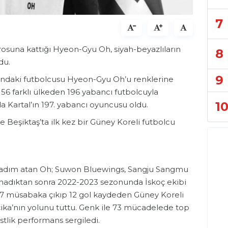
7
rosuna kattığı Hyeon-Gyu Oh, siyah-beyazlıların
8
du.
9
şındaki futbolcusu Hyeon-Gyu Oh’u renklerine
 56 farklı ülkeden 196 yabancı futbolcuyla
1
 Kartal’ın 197. yabancı oyuncusu oldu.
 Beşiktaş’ta ilk kez bir Güney Koreli futbolcu
e adım atan Oh; Suwon Bluewings, Sangju Sangmu
adıktan sonra 2022-2023 sezonunda İskoç ekibi
a 47 müsabaka çıkıp 12 gol kaydeden Güney Koreli
ka’nın yolunu tuttu. Genk ile 73 mücadelede top
tlik performans sergiledi.