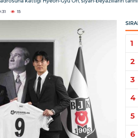
kadrosuna kattığı Hyeon-Gyu Oh, siyah-beyazlıların tarihi
:31
15
SIRA
1
2
3
4
5
6