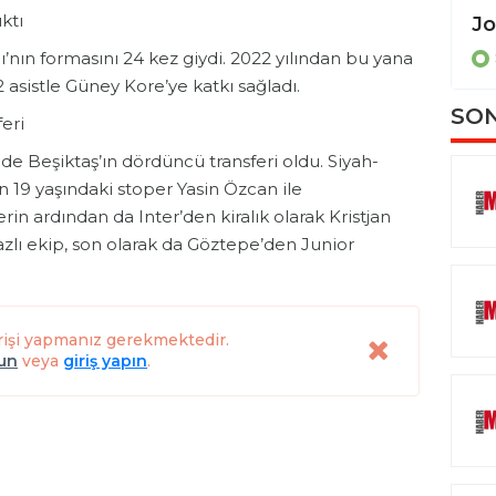
ktı
Erling Moe: "Son 2 maç gerçek bir dram olacak"
nın formasını 24 kez giydi. 2022 yılından bu yana
SPOR
2 asistle Güney Kore’ye katkı sağladı.
SON
eri
e Beşiktaş’ın dördüncü transferi oldu. Siyah-
dan 19 yaşındaki stoper Yasin Özcan ile
erin ardından da Inter’den kiralık olarak Kristjan
yazlı ekip, son olarak da Göztepe’den Junior
rişi yapmanız gerekmektedir.
lun
veya
giriş yapın
.