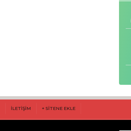
M
İLETİŞİM
+ SİTENE EKLE