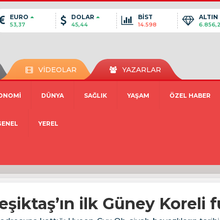
EURO
DOLAR
BİST
ALTIN
53,37
45,44
14.598
6.856,
VİDEOLAR
YAZARLAR
ONOMİ
DÜNYA
SAĞLIK
YAŞAM
ÖZEL HABER
GENEL
YEREL
iktaş’ın ilk Güney Koreli 