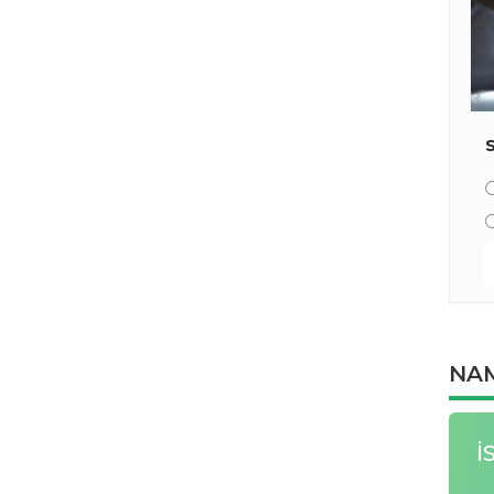
NAM
İ