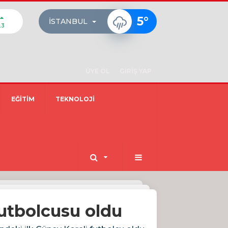
5
°
İSTANBUL
23
ÜYE OL
GİRİŞ YAP
EĞİTİM
TEKNOLOJİ
futbolcusu oldu