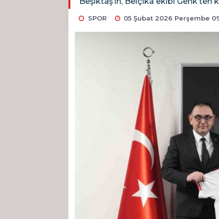
Beşiktaş’ın, Belçika ekibi Genk’ten 
SPOR
05 Şubat 2026 Perşembe 09