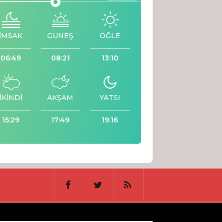
İMSAK
GÜNEŞ
ÖĞLE
06:49
08:21
13:10
İKİNDİ
AKŞAM
YATSI
15:29
17:49
19:16