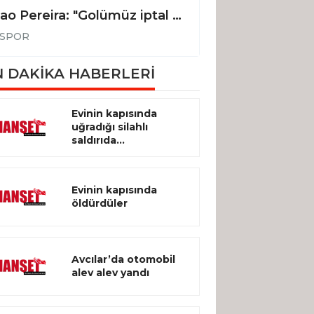
Joao Pereira: "Golümüz iptal edilmeseydi, 3 puanı alan taraf biz olacaktık"
SPOR
SPOR
 DAKİKA HABERLERİ
Evinin kapısında
uğradığı silahlı
saldırıda...
Evinin kapısında
öldürdüler
Avcılar’da otomobil
alev alev yandı