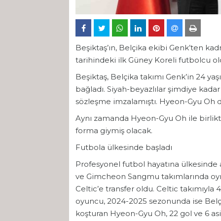
Beşiktaş’ın, Belçika ekibi Genk’ten kad
tarihindeki ilk Güney Koreli futbolcu ol
Beşiktaş, Belçika takımı Genk’in 24 ya
bağladı. Siyah-beyazlılar şimdiye kadar
sözleşme imzalamıştı. Hyeon-Gyu Oh da
Aynı zamanda Hyeon-Gyu Oh ile birlikte
forma giymiş olacak.
Futbola ülkesinde başladı
Profesyonel futbol hayatına ülkesind
ve Gimcheon Sangmu takımlarında oyn
Celtic’e transfer oldu. Celtic takımıyl
oyuncu, 2024-2025 sezonunda ise Belçi
koşturan Hyeon-Gyu Oh, 22 gol ve 6 asis