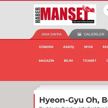
ANA SAYFA
GALERİLER
GÜNDEM
ASAYİŞ
SPOR
EK
MAGAZİN
BİLİM
TİCARET
Hyeon-Gyu Oh, Beş