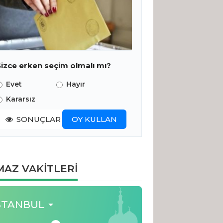
Sizce erken seçim olmalı mı?
Evet
Hayır
Kararsız
SONUÇLAR
OY KULLAN
AZ VAKİTLERİ
STANBUL