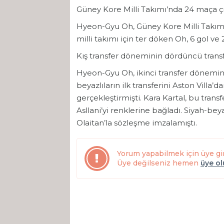
Güney Kore Milli Takımı’nda 24 maça çı
Hyeon-Gyu Oh, Güney Kore Milli Takımı’
milli takımı için ter döken Oh, 6 gol ve 
Kış transfer döneminin dördüncü transf
Hyeon-Gyu Oh, ikinci transfer dönemind
beyazlıların ilk transferini Aston Villa’
gerçekleştirmişti. Kara Kartal, bu transf
Asllani’yi renklerine bağladı. Siyah-be
Olaitan’la sözleşme imzalamıştı.
Yorum yapabilmek için üye gi
Üye değilseniz hemen
üye o