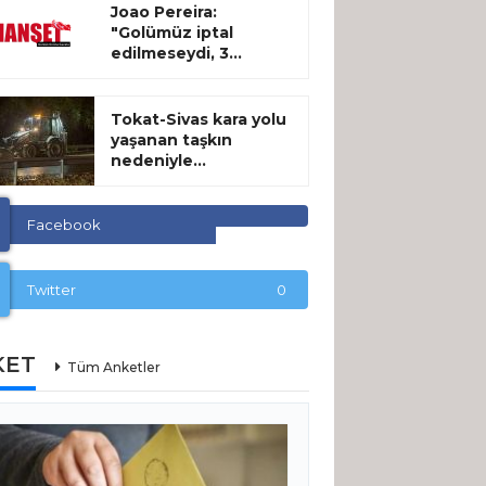
Joao Pereira:
"Golümüz iptal
edilmeseydi, 3...
Tokat-Sivas kara yolu
yaşanan taşkın
nedeniyle...
Facebook
Twitter
0
KET
Tüm Anketler