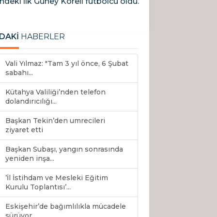
ndeki ilk Güney Koreli futbolcu oldu.
DAKİ
HABERLER
Vali Yılmaz: "Tam 3 yıl önce, 6 Şubat
sabahı...
Kütahya Valiliği’nden telefon
dolandırıcılığı...
Başkan Tekin’den umrecileri
ziyaret etti
Başkan Subaşı, yangın sonrasında
yeniden inşa...
’İl İstihdam ve Mesleki Eğitim
Kurulu Toplantısı’...
Eskişehir’de bağımlılıkla mücadele
sürüyor