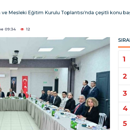
 ve Mesleki Eğitim Kurulu Toplantısı’nda çeşitli konu başl
e 09:34
12
SIRA
1
2
3
4
5