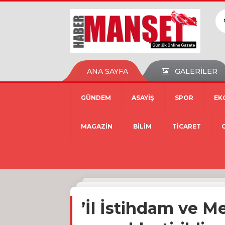
ANA SAYFA
GALERİLER
GÜNDEM
ASAYİŞ
SPOR
EK
MAGAZİN
BİLİM
TİCARET
’İl İstihdam ve M