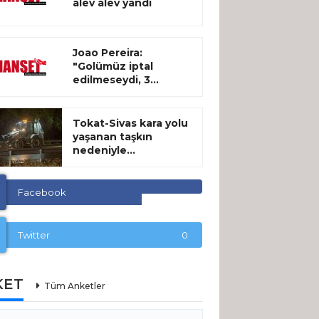
alev alev yandı
Joao Pereira:
"Golümüz iptal
edilmeseydi, 3...
Tokat-Sivas kara yolu
yaşanan taşkın
nedeniyle...
Facebook
Twitter
0
KET
Tüm Anketler