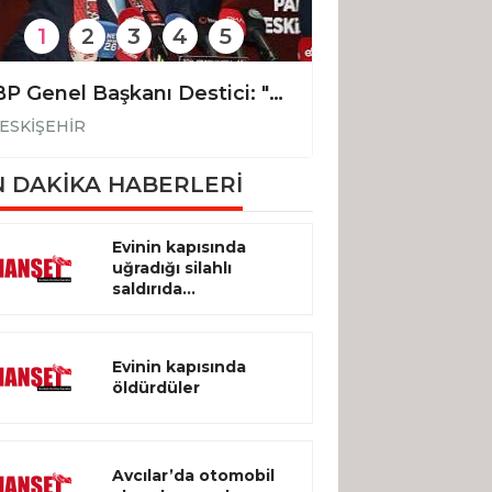
1
2
3
4
5
BBP Genel Başkanı Destici: "Böyle giderse, nüfusumuz 50 milyonun altına düşer"
ESKİŞEHİR
ESKİŞEHİR
 DAKİKA HABERLERİ
Evinin kapısında
uğradığı silahlı
saldırıda...
Evinin kapısında
öldürdüler
Avcılar’da otomobil