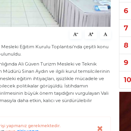
6
7
8
 Mesleki Eğitim Kurulu Toplantısı’nda çeşitli konu
bulunuldu.
9
kanlığında Ali Güven Turizm Mesleki ve Teknik
im Müdürü Sinan Aydın ve ilgili kurul temsilcilerinin
1
mesleki eğitim ihtiyaçları, işsizlikle mücadele ve
ebilecek politikalar görüşüldü. İstihdamın
dirilmesinin büyük önem taşıdığını vurgulayan Vali
ılmasıyla daha etkin, kalıcı ve sürdürülebilir
rişi yapmanız gerekmektedir.