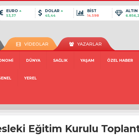
EURO
DOLAR
BİST
ALTIN
53,37
45,44
14.598
6.856,
VİDEOLAR
YAZARLAR
ONOMİ
DÜNYA
SAĞLIK
YAŞAM
ÖZEL HABER
GENEL
YEREL
esleki Eğitim Kurulu Toplant