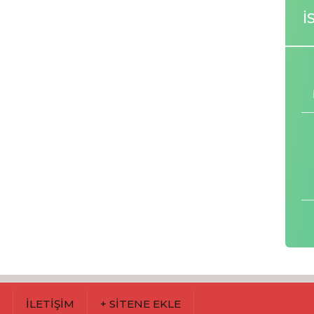
İ
M
İLETİŞİM
+ SİTENE EKLE