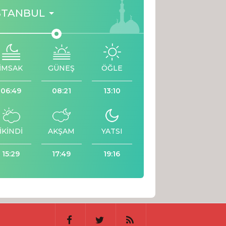
STANBUL
İMSAK
GÜNEŞ
ÖĞLE
06:49
08:21
13:10
İKİNDİ
AKŞAM
YATSI
15:29
17:49
19:16