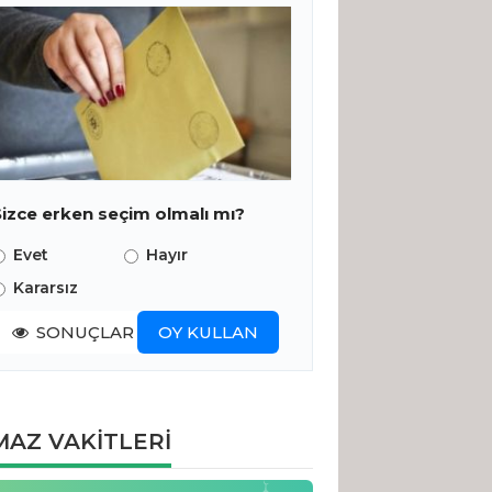
Sizce erken seçim olmalı mı?
Evet
Hayır
Kararsız
SONUÇLAR
OY KULLAN
AZ VAKİTLERİ