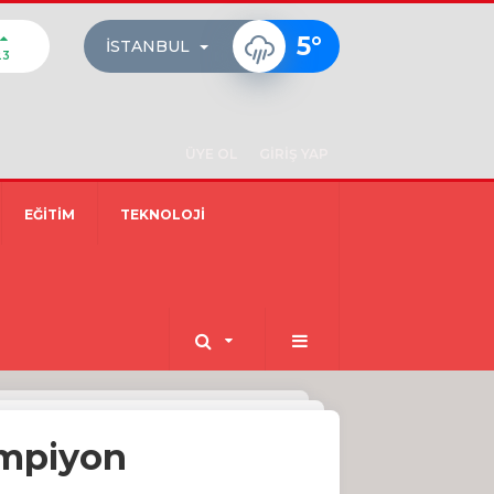
5
°
İSTANBUL
23
ÜYE OL
GİRİŞ YAP
EĞİTİM
TEKNOLOJİ
ampiyon