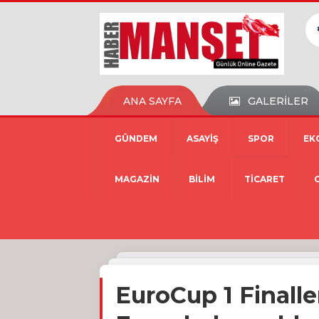
ANA SAYFA
GALERİLER
GÜNDEM
ASAYİŞ
SPOR
EK
MAGAZİN
BİLİM
TİCARET
EuroCup 1 Finall