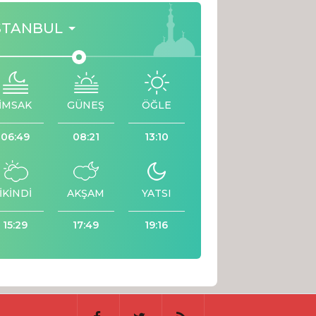
STANBUL
İMSAK
GÜNEŞ
ÖĞLE
06:49
08:21
13:10
İKİNDİ
AKŞAM
YATSI
15:29
17:49
19:16