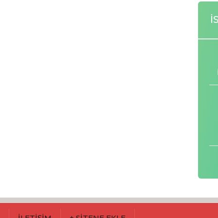
İ
M
İLETİŞİM
+ SİTENE EKLE