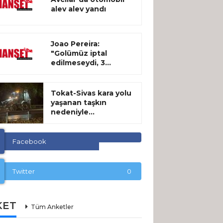
alev alev yandı
Joao Pereira:
"Golümüz iptal
edilmeseydi, 3...
Tokat-Sivas kara yolu
yaşanan taşkın
nedeniyle...
Facebook
Twitter
0
KET
Tüm Anketler