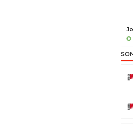
Erling Moe: "Son 2 maç gerçek bir dram olacak"
SPOR
SON