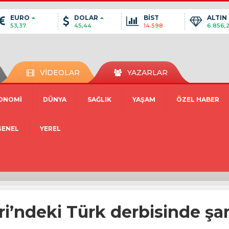
EURO
DOLAR
BİST
ALTIN
53,37
45,44
14.598
6.856,
VİDEOLAR
YAZARLAR
ONOMİ
DÜNYA
SAĞLIK
YAŞAM
ÖZEL HABER
GENEL
YEREL
eri’ndeki Türk derbisinde ş