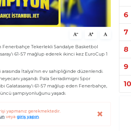
6
7
 Fenerbahçe Tekerlekli Sandalye Basketbol
8
tasaray’ı 61-57 mağlup ederek ikinci kez EuroCup 1
9
ri arasında İtalya’nın ev sahipliğinde düzenlendi.
heyecanı yaşandı. Pala Serradimigni Spor
1
bi Galatasaray’ı 61-57 mağlup eden Fenerbahçe,
rdüncü şampiyonluğunu yaşadı.
rişi yapmanız gerekmektedir.
lun
veya
giriş yapın
.