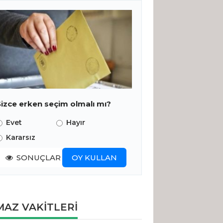
Sizce erken seçim olmalı mı?
Evet
Hayır
Kararsız
SONUÇLAR
OY KULLAN
AZ VAKİTLERİ