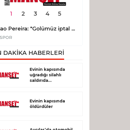
1
2
3
4
5
Joao Pereira: "Golümüz iptal edilmeseydi, 3 puanı alan taraf biz olacaktık"
SPOR
SPOR
 DAKİKA HABERLERİ
Evinin kapısında
uğradığı silahlı
saldırıda...
Evinin kapısında
öldürdüler
Avcılar’da otomobil