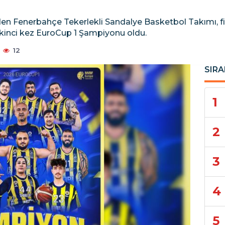
en Fenerbahçe Tekerlekli Sandalye Basketbol Takımı, fi
ikinci kez EuroCup 1 Şampiyonu oldu.
12
SIRA
1
2
3
4
5