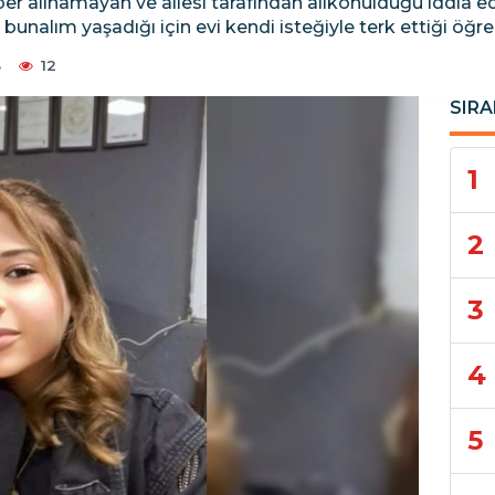
ber alınamayan ve ailesi tarafından alıkonulduğu iddia e
bunalım yaşadığı için evi kendi isteğiyle terk ettiği öğren
8
12
SIRA
1
2
3
4
5