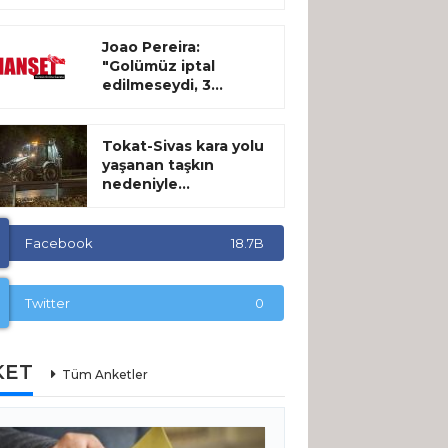
Joao Pereira:
"Golümüz iptal
edilmeseydi, 3...
Tokat-Sivas kara yolu
yaşanan taşkın
nedeniyle...
Facebook
18.7B
Twitter
0
KET
Tüm Anketler