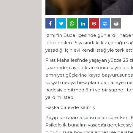
İzmir’in Buca ilçesinde günlerdir habe
iddia edilen 15 yaşındaki kız çocuğu sa
yaşadığı için evi kendi isteğiyle terk ett
Fırat Mahallesi’nde yaşayan yüzde 25 zi
iş yerinden ayrıldıktan sonra kayıplar
emniyet güçlerine kayıp başvurusunda 
sosyal medya hesaplarından aileye mesa
iradesiyle gitmediğini ve bir şüpheli ta
yardım istedi.
Başka bir evde kalmış
Kayıp kızı arama çalışmaları sürerken, 
Psikolojik bunalım yaşadığı gerekçesiyle
olduğu süre boyunca annesiyle beraber 