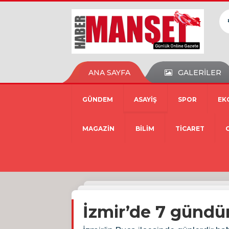
ANA SAYFA
GALERİLER
GÜNDEM
ASAYİŞ
SPOR
EK
MAGAZİN
BİLİM
TİCARET
İzmir’de 7 gündü