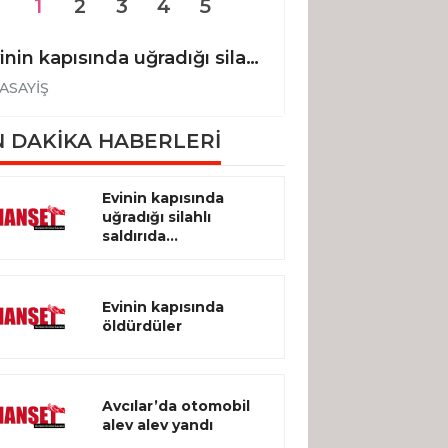
1
2
3
4
5
Evinin kapısında uğradığı silahlı saldırıda hayatını kaybetti
Evinin kapısınd
ASAYİŞ
ASAYİŞ
 DAKİKA HABERLERİ
Evinin kapısında
uğradığı silahlı
saldırıda...
Evinin kapısında
öldürdüler
Avcılar’da otomobil
alev alev yandı