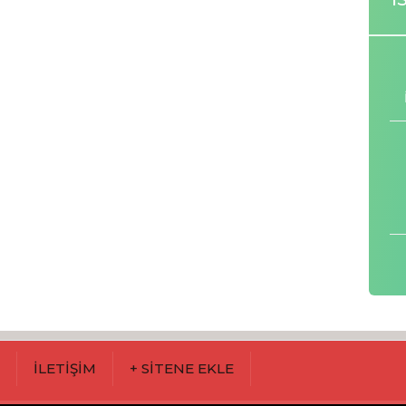
M
İLETİŞİM
+ SİTENE EKLE