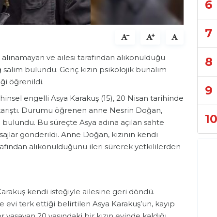
6
7
r alınamayan ve ailesi tarafından alıkonulduğu
8
ğ salim bulundu. Genç kızın psikolojik bunalım
iği öğrenildi.
9
hinsel engelli Asya Karakuş (15), 20 Nisan tarihinde
a karıştı. Durumu öğrenen anne Nesrin Doğan,
1
bulundu. Bu süreçte Asya adına açılan sahte
jlar gönderildi. Anne Doğan, kızının kendi
rafından alıkonulduğunu ileri sürerek yetkililerden
Karakuş kendi isteğiyle ailesine geri döndü.
 evi terk ettiği belirtilen Asya Karakuş’un, kayıp
yaşayan 20 yaşındaki bir kızın evinde kaldığı