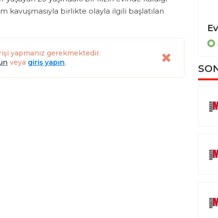
im kavuşmasıyla birlikte olayla ilgili başlatılan
Dereye uçan otomobilde sıkışan sürücüyü itfaiye ekipleri kurtardı
ASAYİŞ
rişi yapmanız gerekmektedir.
lun
veya
giriş yapın
.
SON