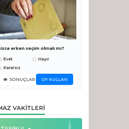
Sizce erken seçim olmalı mı?
Evet
Hayır
Kararsız
SONUÇLAR
OY KULLAN
AZ VAKİTLERİ
STANBUL