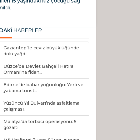
dilen 15 yaşındaki kız çocuğu sağ
ildi.
DAKİ
HABERLER
Gaziantep’te ceviz büyüklüğünde
dolu yağdı
Düzce’de Devlet Bahçeli Hatıra
Ormanı’na fidan...
Edirne’de bahar yoğunluğu: Yerli ve
yabancı turist...
Yüzüncü Yıl Bulvarı’nda asfaltlama
çalışması...
Malatya’da torbacı operasyonu: 5
gözaltı