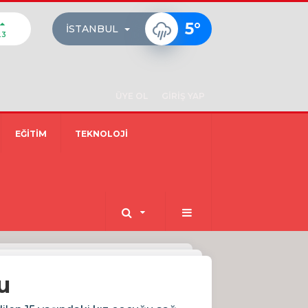
5
°
İSTANBUL
23
ÜYE OL
GİRİŞ YAP
EĞİTİM
TEKNOLOJİ
u