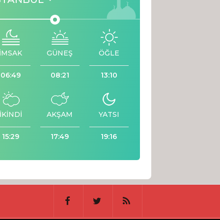
İMSAK
GÜNEŞ
ÖĞLE
06:49
08:21
13:10
İKİNDİ
AKŞAM
YATSI
15:29
17:49
19:16