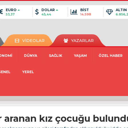
EURO
DOLAR
BİST
ALTIN
53,37
45,44
14.598
6.856,
VİDEOLAR
YAZARLAR
ONOMİ
DÜNYA
SAĞLIK
YAŞAM
ÖZEL HABER
GENEL
YEREL
r aranan kız çocuğu bulund