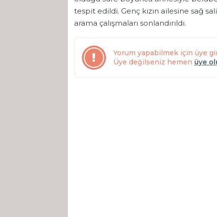
tespit edildi. Genç kızın ailesine sağ sal
arama çalışmaları sonlandırıldı.
Yorum yapabilmek için üye gi
Üye değilseniz hemen
üye o