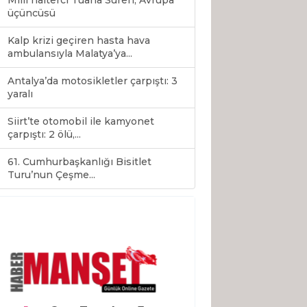
Milli halterci Tuana Süren, Avrupa
üçüncüsü
Kalp krizi geçiren hasta hava
ambulansıyla Malatya’ya...
Antalya’da motosikletler çarpıştı: 3
yaralı
Siirt’te otomobil ile kamyonet
çarpıştı: 2 ölü,...
61. Cumhurbaşkanlığı Bisitlet
0
Turu’nun Çeşme...