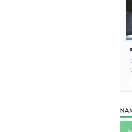
NAM
İ