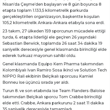
Nisan’da Çeşme’den başlayan ve 8 gün boyunca 8
etapta toplam 1.133,5 kilometrelik parkurda
gerçekleştirilen organizasyon, başkentte koşulan
105,2 kilometrelik Ankara-Ankara etabıyla sona erdi.
23 takım, 27 ülkeden 159 sporcunun mücadele ettiği
turda, 6. etapta liderliği ele geçiren 26 yaşındaki
Sebastian Berwick, toplamda 26 saat 34 dakika 19
saniyelik derecesiyle genel klasmanda birinciliği elde
ederek turkuaz mayonun sahibi oldu.
Genel klasmanda Equipo Kern Pharma takımından
Kolombiyalı Ivan Ramiro Sosa ikinci ve Solution Tech
NIPPO Rali ekibinin Belçikalı sporcusu Kamiel
Bonneu ise üçüncü sırada yer aldı.
Turun 8. ve son etabında ise Team Flanders-Baloise
takımından Belçikalı sporcu Tom Crabbe birinciliği
elde etti. Crabbe, Ankara parkurunu 2 saat 11 dakika
35 saniyelik derecesiyle tamamladı.