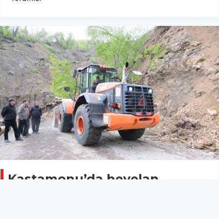
Kastamonu’da heyelan
sebebiyle kapanan yol ulaşıma
açıldı