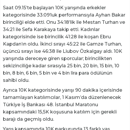
Saat 09.15’te başlayan 10K yarışında erkekler
kategorisinde 33:09’luk performansıyla Ayhan Bakar
birinciliği elde etti. Onu 34:18’lik ile Mestan Turhan ve
34:21 ile Sefa Karakaya takip etti. Kadınlar
kategorisinde ise birincilik 41:28 ile koşan Ebru
Kapdan’ın oldu. İkinci sırayı 45:22 ile Gamze Turhan,
üçüncü sırayı ise 46:38 ile Liubov Özkalgay aldı. 10K
yarışında dereceye giren sporcular; birincilikten
sekizinciliğe kadar sırasıyla 25 bin, 20 bin, 15 bin, 10
bin, 8 bin, 6 bin, 5 bin ve 4 bin lira para ödülünün
sahibi oldu.
Ayrıca 10K kategorisinde yarışı 90 dakika içerisinde
tamamlayan katılımcılar, 1 Kasım’da düzenlenecek
Türkiye İş Bankası 48. İstanbul Maratonu
kapsamındaki 15,5K koşusuna katılım için gerekli
barajı da geçmiş oldu.
Yarış kapsamında 10K parkurunda 13 farklı yaş