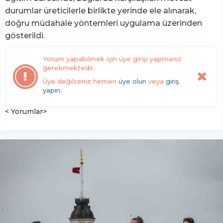
durumlar üreticilerle birlikte yerinde ele alınarak,
doğru müdahale yöntemleri uygulama üzerinden
gösterildi.
Yorum yapabilmek için üye girişi yapmanız
gerekmektedir.
Üye değilseniz hemen
üye olun
veya
giriş
yapın.
.
< Yorumlar>