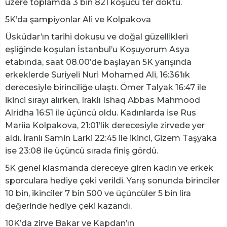
üzere toplamda 3 bin 821 koşucu ter döktü.
5K’da şampiyonlar Ali ve Kolpakova
Üsküdar’ın tarihi dokusu ve doğal güzellikleri
eşliğinde koşulan İstanbul’u Koşuyorum Asya
etabında, saat 08.00’de başlayan 5K yarışında
erkeklerde Suriyeli Nuri Mohamed Ali, 16:36’lık
derecesiyle birinciliğe ulaştı. Ömer Talyak 16:47 ile
ikinci sırayı alırken, Iraklı Ishaq Abbas Mahmood
Alridha 16:51 ile üçüncü oldu. Kadınlarda ise Rus
Mariia Kolpakova, 21:01’lik derecesiyle zirvede yer
aldı. İranlı Samin Larki 22:45 ile ikinci, Gizem Taşyaka
ise 23:08 ile üçüncü sırada finiş gördü.
5K genel klasmanda dereceye giren kadın ve erkek
sporculara hediye çeki verildi. Yarış sonunda birinciler
10 bin, ikinciler 7 bin 500 ve üçüncüler 5 bin lira
değerinde hediye çeki kazandı.
10K’da zirve Bakar ve Kapdan’ın