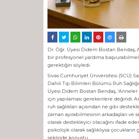
Dr. Öğr. Üyesi Didem Bostan Bendaş, A
bir profesyonel yardıma başvurabilme
gerektiğin söyledi.
Sivas Cumhuriyet Üniversitesi (SCÜ) S
Dahili Tıp Bilimleri Bölümü Ruh Sağlığı 
Üyesi Didem Bostan Bendaş, ‘Anneler G
için yapılaması gerekenlere değindi. 
ruh sağlıkları açısından ne gibi destek
zaman ayırabilmesinin arkadaşları ve sev
olarak destekleyici olacağını ifade ed
psikolojik olarak sağlıklıysa çocukları
şeklinde konuştu.