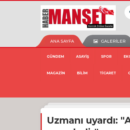
ANA SAYFA
GALERİLER
GÜNDEM
ASAYİŞ
SPOR
EK
MAGAZİN
BİLİM
TİCARET
Uzmanı uyardı: "A