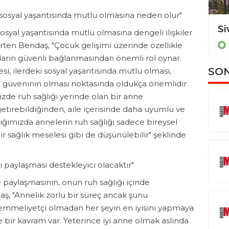
 sosyal yaşantısında mutlu olmasına neden olur"
Sivas Belediyesi’nden kaldırım işgallerine karşı sıkı denetim
osyal yaşantısında mutlu olmasına dengeli ilişkiler
SİVAS
rten Bendaş, "Çocuk gelişimi üzerinde özellikle
kların güvenli bağlanmasından önemli rol oynar.
SON
i, ilerdeki sosyal yaşantısında mutlu olması,
ne güveninin olması noktasında oldukça önemlidir.
izde ruh sağlığı yerinde olan bir anne
getirebildiğinden, aile içerisinde daha uyumlu ve
ığımızda annelerin ruh sağlığı sadece bireysel
r sağlık meselesi gibi de düşünülebilir" şeklinde
ı paylaşması destekleyici olacaktır"
e paylaşmasının, onun ruh sağlığı içinde
aş, "Annelik zorlu bir süreç ancak şunu
mmeliyetçi olmadan her şeyin en iyisini yapmaya
e bir kavram var. Yeterince iyi anne olmak aslında