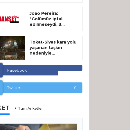
Joao Pereira:
"Golümüz iptal
edilmeseydi, 3...
Tokat-Sivas kara yolu
yaşanan taşkın
nedeniyle...
Facebook
Twitter
0
KET
Tüm Anketler