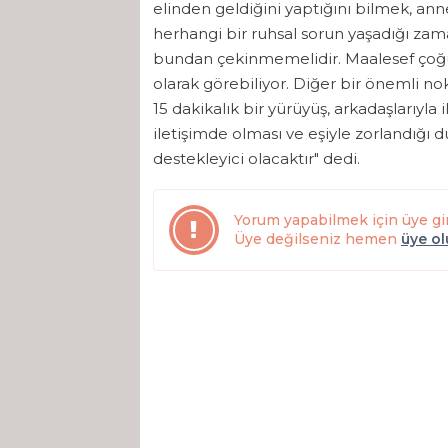
elinden geldiğini yaptığını bilmek, anne
herhangi bir ruhsal sorun yaşadığı zam
bundan çekinmemelidir. Maalesef çoğu 
olarak görebiliyor. Diğer bir önemli no
15 dakikalık bir yürüyüş, arkadaşlarıyla 
iletişimde olması ve eşiyle zorlandığı
destekleyici olacaktır" dedi.
Yorum yapabilmek için üye gi
Üye değilseniz hemen
üye o