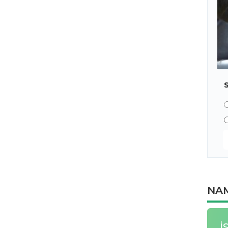
NAM
İ