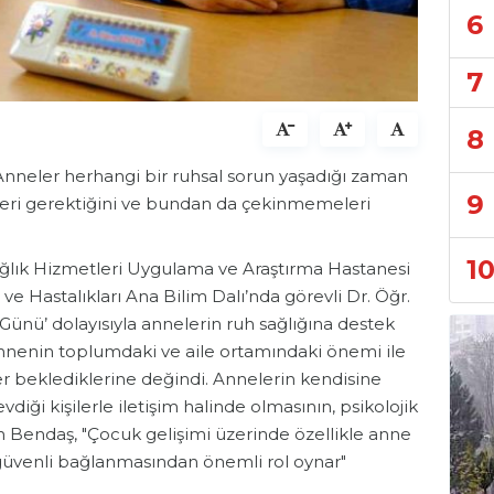
6
7
8
nneler herhangi bir ruhsal sorun yaşadığı zaman
9
leri gerektiğini ve bundan da çekinmemeleri
1
ağlık Hizmetleri Uygulama ve Araştırma Hastanesi
ve Hastalıkları Ana Bilim Dalı’nda görevli Dr. Öğr.
ünü’ dolayısıyla annelerin ruh sağlığına destek
Annenin toplumdaki ve aile ortamındaki önemi ile
ler beklediklerine değindi. Annelerin kendisine
diği kişilerle iletişim halinde olmasının, psikolojik
en Bendaş, "Çocuk gelişimi üzerinde özellikle anne
n güvenli bağlanmasından önemli rol oynar"