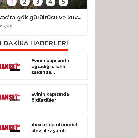
1
2
3
4
5
Sivas’ta gök gürültüsü ve kuvvetli yağış etkili oldu
SİVAS
SİVAS
 DAKİKA HABERLERİ
Evinin kapısında
uğradığı silahlı
saldırıda...
Evinin kapısında
öldürdüler
Avcılar’da otomobil
alev alev yandı