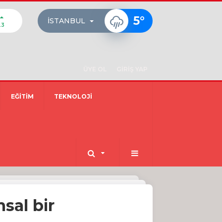
5
°
İSTANBUL
23
ÜYE OL
GİRİŞ YAP
EĞİTİM
TEKNOLOJİ
sal bir