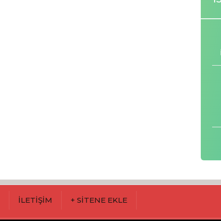
M
İLETİŞİM
+ SİTENE EKLE