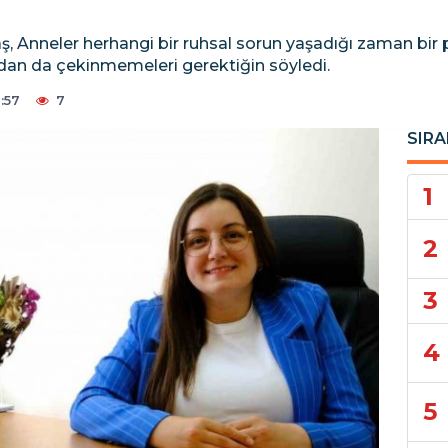
, Anneler herhangi bir ruhsal sorun yaşadığı zaman bir
ndan da çekinmemeleri gerektiğin söyledi.
:57
7
SIRA
1
2
3
4
5