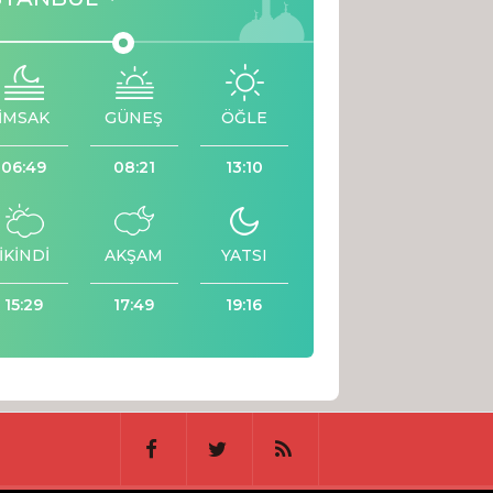
İMSAK
GÜNEŞ
ÖĞLE
06:49
08:21
13:10
İKİNDİ
AKŞAM
YATSI
15:29
17:49
19:16