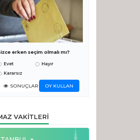
Sizce erken seçim olmalı mı?
Evet
Hayır
Kararsız
SONUÇLAR
OY KULLAN
AZ VAKİTLERİ
STANBUL