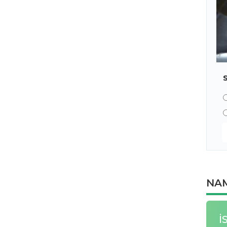
NAM
İ