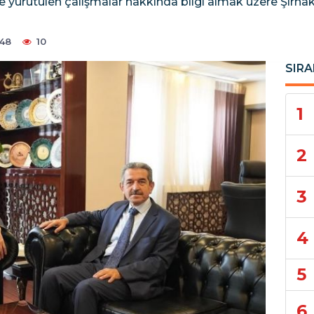
inde yürütülen çalışmalar hakkında bilgi almak üzere Şır
:48
10
SIRA
1
2
3
4
5
6