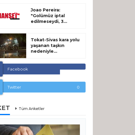
Joao Pereira:
"Golümüz iptal
edilmeseydi, 3...
Tokat-Sivas kara yolu
yaşanan taşkın
nedeniyle...
Facebook
Twitter
0
KET
Tüm Anketler