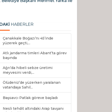
nak Belediye Başkanı Mehmet Yarka ile
DAKİ
HABERLER
Çanakkale Boğazı’nı 45’inde
yüzerek geçti,...
Atlı jandarma timleri Abant’ta görev
başında
Ağrı’da hibeli sebze üretimi
meyvesini verdi,...
Ölüdeniz’de yüzerken yaralanan
vatandaşa Sahil...
Başsavcı Patlak göreve başladı
Nesli tehdit altındaki Arap tavşanı