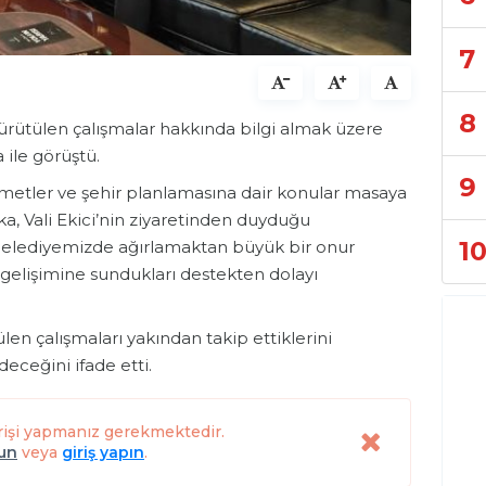
7
8
 yürütülen çalışmalar hakkında bilgi almak üzere
ile görüştü.
9
izmetler ve şehir planlamasına dair konular masaya
a, Vali Ekici’nin ziyaretinden duyduğu
1
 belediyemizde ağırlamaktan büyük bir onur
 gelişimine sundukları destekten dolayı
ülen çalışmaları yakından takip ettiklerini
deceğini ifade etti.
rişi yapmanız gerekmektedir.
lun
veya
giriş yapın
.