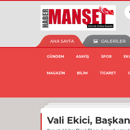
ANA SAYFA
GALERİLER
GÜNDEM
ASAYİŞ
SPOR
EK
MAGAZİN
BİLİM
TİCARET
Vali Ekici, Başkan