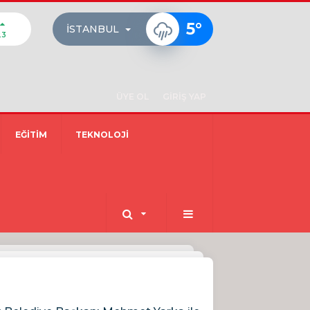
5
°
İSTANBUL
23
ÜYE OL
GİRİŞ YAP
EĞİTİM
TEKNOLOJİ