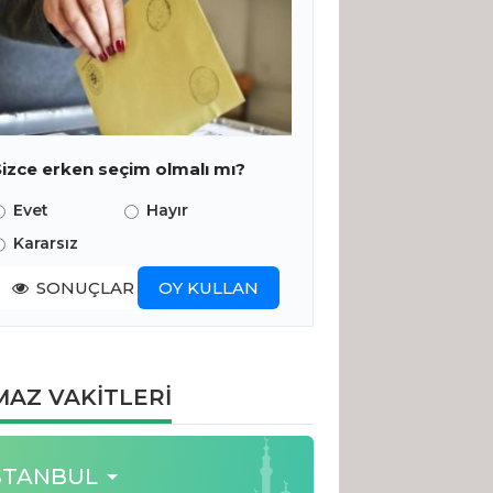
Sizce erken seçim olmalı mı?
Evet
Hayır
Kararsız
SONUÇLAR
OY KULLAN
AZ VAKİTLERİ
STANBUL