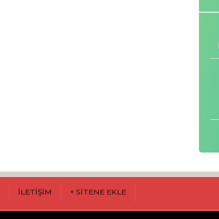
M
İLETİŞİM
+ SİTENE EKLE