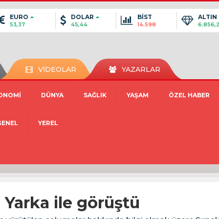
EURO
DOLAR
BİST
ALTIN
53,37
45,44
14.598
6.856,
VİDEOLAR
YAZARLAR
ONOMİ
DÜNYA
SAĞLIK
YAŞAM
ÖZEL HABER
GENEL
YEREL
 Yarka ile görüştü