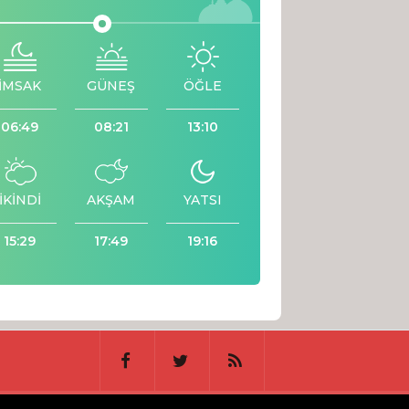
İMSAK
GÜNEŞ
ÖĞLE
06:49
08:21
13:10
İKİNDİ
AKŞAM
YATSI
15:29
17:49
19:16