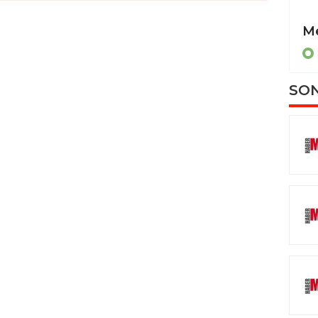
Cizre Müftülüğü yeni binasında ilk toplantısını gerçekleştirdi
ŞIRNAK
SON