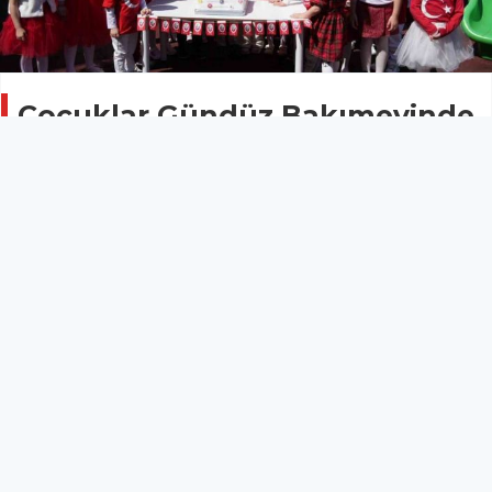
Çocuklar Gündüz Bakımevinde
23 Nisan büyük bir coşku ile
kutladı
DÜZCE
25 Nisan 2026 - 14:22
10
Düzce Belediyesi Çocuk Gündüz Bakımevinde 23
Nisan Ulusal Egemenlik ve Çocuk Bayramı, Belediye
Başkan Yardımcısı Ayşe Kılıç’ında katıldığı etkinlikle
büyük bir coşkuyla kutlandı.
Düzce Belediyesi Çocuk Gündüz Bakımevinde 23
Nisan Ulusal Egemenlik ve Çocuk Bayramı, Belediye