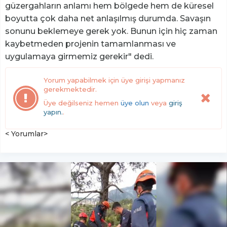
güzergahların anlamı hem bölgede hem de küresel
boyutta çok daha net anlaşılmış durumda. Savaşın
sonunu beklemeye gerek yok. Bunun için hiç zaman
kaybetmeden projenin tamamlanması ve
uygulamaya girmemiz gerekir" dedi.
Yorum yapabilmek için üye girişi yapmanız
gerekmektedir.
Üye değilseniz hemen
üye olun
veya
giriş
yapın.
.
< Yorumlar>