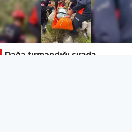
Dağa tırmandığı sırada
düşerek yaralanan kişiyi ekipler
kurtardı
ASAYİŞ
25 Nisan 2026 - 14:24
13
Antalya’da dağa tırmanırken düşerek yaralanan kişi,
ekiplerin operasyonuyla kurtarıldı.