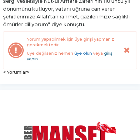
sergi vesilesiyle Kut-ül Amare Zaferi’nin 110’uncu yıl
dönümünü kutluyor, vatanı uğruna can veren
şehitlerimize Allah’tan rahmet, gazilerimize sağlıklı
ömürler diliyorum" diye konuştu.
Yorum yapabilmek için üye girişi yapmanız
gerekmektedir.
Üye değilseniz hemen
üye olun
veya
giriş
yapın.
.
< Yorumlar>