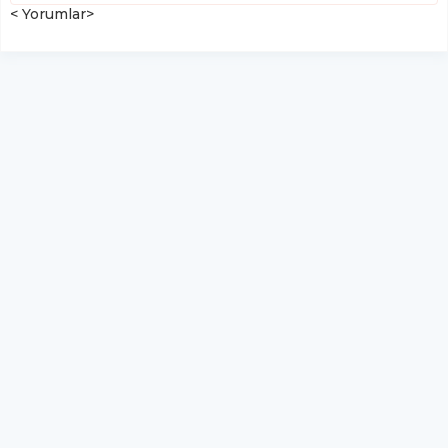
< Yorumlar>
"Uluslararası Peri-implantitis
2026" sempozyumu