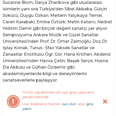
Suzanne Blom, Darya Zharikova gibi uluslararası
isimlerin yanı sıra Türkiye’den Sibel Akbaba, Gülçin
Sökücü, Duygu Özkan, Meltem Yalçıkaya Temel,
Ceren Karabaki, Emine Öztürk, Metin Katarcı, Nedret
Yıldırım Demir gibi birçok değerli sanatçı yer alıyor.
Sempozyuma Ankara Müzik ve Güzel Sanatlar
Üniversitesi’nden Prof. Dr. Ömer Zaimoğlu, Doç.Dr.
Işılay Konak, Tunus- Sfax Yüksek Sanatlar ve
Zanaatlar Enstitüsü Ögr. Gör. Hana Krichen, Akdeniz
Üniversitesi’nden Havva Çetin, Başak Serçe, Hüsna
Ela Akbulu ve Gülhan Özdemir gibi
akademisyenlerde bilgi ve deneyimlerini
sanatseverlerle paylaşıyor.
Yorum yapabilmek için üye girişi yapmanız
gerekmektedir.
Üye değilseniz hemen
üye olun
veya
giriş
yapın.
.