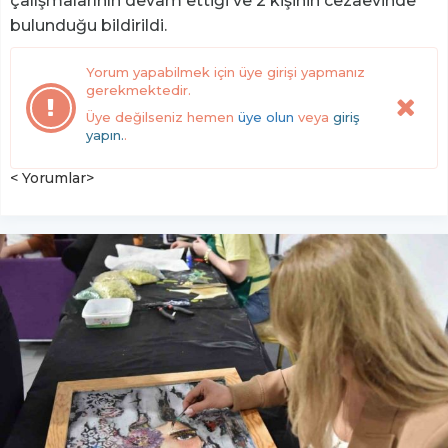
çalışmalarının devam ettiği ve 2 kişinin cezaevinde
bulunduğu bildirildi.
Yorum yapabilmek için üye girişi yapmanız
gerekmektedir.
Üye değilseniz hemen
üye olun
veya
giriş
yapın.
.
< Yorumlar>