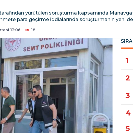
tarafından yürütülen soruşturma kapsamında Manavgat B
zimmete para geçirme iddialarında soruşturmanın yeni deta
esi 13:06
18
SIRA
1
2
3
4
5