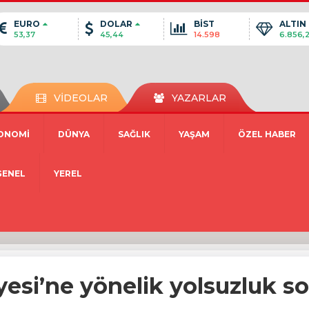
EURO
DOLAR
BİST
ALTIN
53,37
45,44
14.598
6.856,
VİDEOLAR
YAZARLAR
ONOMİ
DÜNYA
SAĞLIK
YAŞAM
ÖZEL HABER
GENEL
YEREL
esi’ne yönelik yolsuzluk s