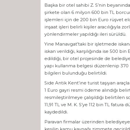
Başka bir otel sahibi Z. S’nin beyanında 
şirkete olan 6 milyon 600 bin TL borcu
işlemleri için de 200 bin Euro rüşvet e
inşaat işleri belirli kişiler aracılığıyla 
yönlendirmeler yapıldığı ileri sürüldü.
Yine Manavgat’taki bir işletmede iskan
iskan verildiği, karşılığında ise 500 bin 
edildiği, bir otel projesinde de belediye
yapı kullanma belgesi düzenlenip 370 
bilgileri bulunduğu belirtildi.
Side Antik Kent’ine turist taşıyan araçla
1 Euro gayri resmi ödeme alındığı beli
resmileştirilmeye çalışıldığı belirtilen
11,91 TL ve M. K. S’ye 112 bin TL fatur
kaydedildi.
Paravan firmalar üzerinden belediyeye 
kesilip kamu kaynağı zimmete geçirildi