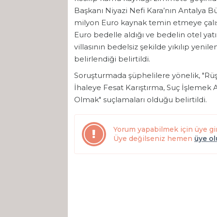
Başkanı Niyazi Nefi Kara’nın Antalya Bü
milyon Euro kaynak temin etmeye çalışt
Euro bedelle aldığı ve bedelin otel yatı
villasının bedelsiz şekilde yıkılıp yenil
belirlendiği belirtildi.
Soruşturmada şüphelilere yönelik, "Rüş
İhaleye Fesat Karıştırma, Suç İşleme
Olmak" suçlamaları olduğu belirtildi.
Yorum yapabilmek için üye gi
Üye değilseniz hemen
üye o