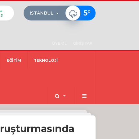
5
°
İSTANBUL
23
ÜYE OL
GİRİŞ YAP
EĞİTİM
TEKNOLOJİ
oruşturmasında