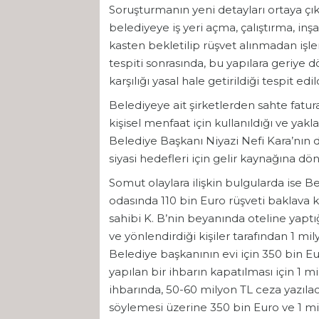
Soruşturmanın yeni detayları ortaya çık
belediyeye iş yeri açma, çalıştırma, inşa
kasten bekletilip rüşvet alınmadan işlem
tespiti sonrasında, bu yapılara geriye 
karşılığı yasal hale getirildiği tespit edild
Belediyeye ait şirketlerden sahte fatur
kişisel menfaat için kullanıldığı ve yak
Belediye Başkanı Niyazi Nefi Kara’nın 
siyasi hedefleri için gelir kaynağına dö
Somut olaylara ilişkin bulgularda ise 
odasında 110 bin Euro rüşveti baklava k
sahibi K. B’nin beyanında oteline yaptığ
ve yönlendirdiği kişiler tarafından 1 mily
Belediye başkanının evi için 350 bin Eu
yapılan bir ihbarın kapatılması için 1 m
ihbarında, 50-60 milyon TL ceza yazılaca
söylemesi üzerine 350 bin Euro ve 1 mily