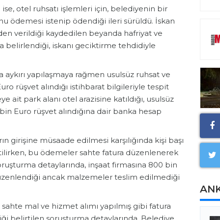
ise, otel ruhsatı işlemleri için, belediyenin bir
nu ödemesi istenip ödendiği ileri sürüldü. İskan
lden verildiği kaydedilen beyanda hafriyat ve
zorla belirlendiği, iskanı geciktirme tehdidiyle
a aykırı yapılaşmaya rağmen usulsüz ruhsat ve
Euro rüşvet alındığı istihbarat bilgileriyle tespit
ye ait park alanı otel arazisine katıldığı, usulsüz
bin Euro rüşvet alındığına dair banka hesap
rın girişine müsaade edilmesi karşılığında kişi başı
rtilirken, bu ödemeler sahte fatura düzenlenerek
 soruşturma detaylarında, inşaat firmasına 800 bin
a düzenlendiği ancak malzemeler teslim edilmediği
AN
sahte mal ve hizmet alımı yapılmış gibi fatura
ği belirtilen soruşturma detaylarında, Belediye