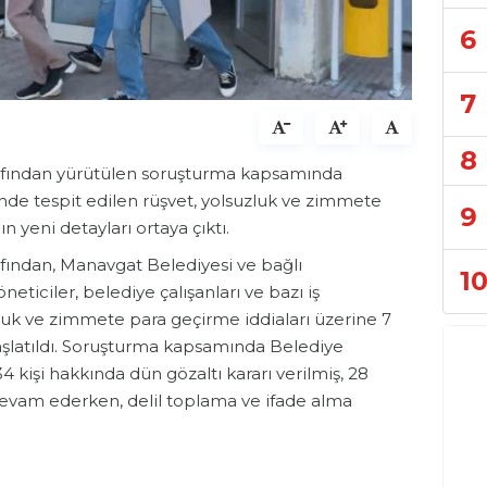
6
7
8
afından yürütülen soruşturma kapsamında
nde tespit edilen rüşvet, yolsuzluk ve zimmete
9
 yeni detayları ortaya çıktı.
fından, Manavgat Belediyesi ve bağlı
1
ticiler, belediye çalışanları ve bazı iş
zluk ve zimmete para geçirme iddiaları üzerine 7
aşlatıldı. Soruşturma kapsamında Belediye
 kişi hakkında dün gözaltı kararı verilmiş, 28
 devam ederken, delil toplama ve ifade alma