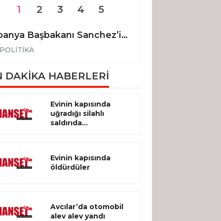
1
2
3
4
5
İspanya Başbakanı Sanchez’in uçağı Ankara’ya acil iniş yaptı
POLİTİKA
POLİTİKA
 DAKİKA HABERLERİ
Evinin kapısında
uğradığı silahlı
saldırıda...
Evinin kapısında
öldürdüler
Avcılar’da otomobil
alev alev yandı