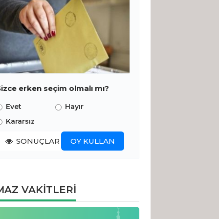
Sizce erken seçim olmalı mı?
Evet
Hayır
Kararsız
SONUÇLAR
OY KULLAN
AZ VAKİTLERİ