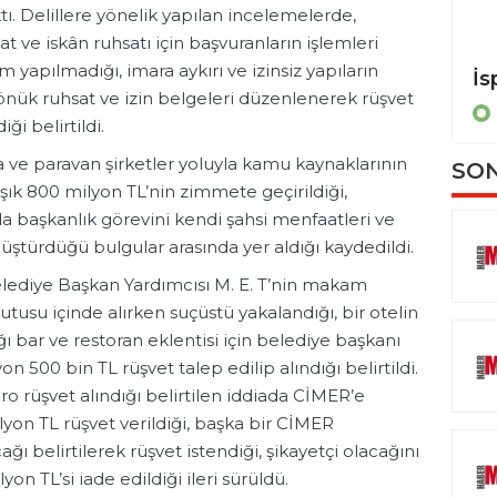
tı. Delillere yönelik yapılan incelemelerde,
at ve iskân ruhsatı için başvuranların işlemleri
 yapılmadığı, imara aykırı ve izinsiz yapıların
Almanya Dışişleri Bakanı Wadephul, İran Dışişleri Bakanı Arakçi ile görüştü
dönük ruhsat ve izin belgeleri düzenlenerek rüşvet
POLİTİKA
iği belirtildi.
a ve paravan şirketler yoluyla kamu kaynaklarının
SON
laşık 800 milyon TL’nin zimmete geçirildiği,
da başkanlık görevini kendi şahsi menfaatleri ve
nüştürdüğü bulgular arasında yer aldığı kaydedildi.
Belediye Başkan Yardımcısı M. E. T’nin makam
utusu içinde alırken suçüstü yakalandığı, bir otelin
ı bar ve restoran eklentisi için belediye başkanı
on 500 bin TL rüşvet talep edilip alındığı belirtildi.
ro rüşvet alındığı belirtilen iddiada CİMER’e
ilyon TL rüşvet verildiği, başka bir CİMER
ğı belirtilerek rüşvet istendiği, şikayetçi olacağını
on TL’si iade edildiği ileri sürüldü.