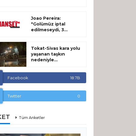
Joao Pereira:
"Golümüz iptal
edilmeseydi, 3...
Tokat-Sivas kara yolu
yaşanan taşkın
nedeniyle...
Facebook
18.7B
Twitter
0
KET
Tüm Anketler