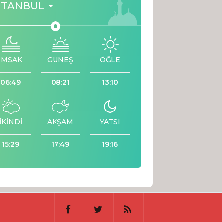
STANBUL
İMSAK
GÜNEŞ
ÖĞLE
06:49
08:21
13:10
İKİNDİ
AKŞAM
YATSI
15:29
17:49
19:16