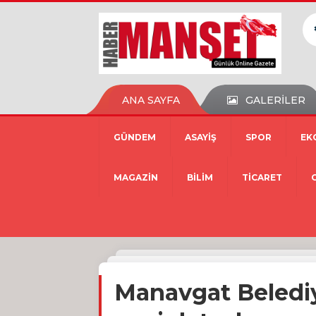
ANA SAYFA
GALERİLER
GÜNDEM
ASAYİŞ
SPOR
EK
MAGAZİN
BİLİM
TİCARET
Manavgat Belediy