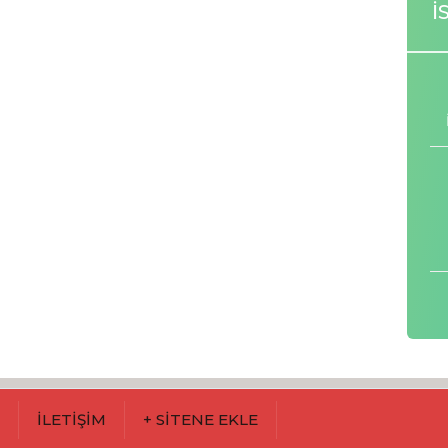
İ
M
İLETİŞİM
+ SİTENE EKLE