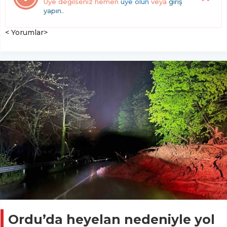
Üye değilseniz hemen
üye olun
veya
giriş
yapın.
.
< Yorumlar>
Ordu’da heyelan nedeniyle yol