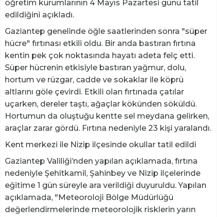
öğretim kurumlarının 4 Mayıs Pazartesi günü tatil
edildiğini açıkladı.
Gaziantep genelinde öğle saatlerinden sonra "süper
hücre" fırtınası etkili oldu. Bir anda bastıran fırtına
kentin pek çok noktasında hayatı adeta felç etti.
Süper hücrenin etkisiyle bastıran yağmur, dolu,
hortum ve rüzgar, cadde ve sokaklar ile köprü
altlarını göle çevirdi. Etkili olan fırtınada çatılar
uçarken, dereler taştı, ağaçlar kökünden söküldü.
Hortumun da oluştuğu kentte sel meydana gelirken,
araçlar zarar gördü. Fırtına nedeniyle 23 kişi yaralandı.
Kent merkezi ile Nizip ilçesinde okullar tatil edildi
Gaziantep Valiliği’nden yapılan açıklamada, fırtına
nedeniyle Şehitkamil, Şahinbey ve Nizip ilçelerinde
eğitime 1 gün süreyle ara verildiği duyuruldu. Yapılan
açıklamada, "Meteoroloji Bölge Müdürlüğü
değerlendirmelerinde meteorolojik risklerin yarın