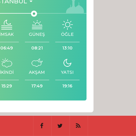
STANBUL
İMSAK
GÜNEŞ
ÖĞLE
06:49
08:21
13:10
İKİNDİ
AKŞAM
YATSI
15:29
17:49
19:16