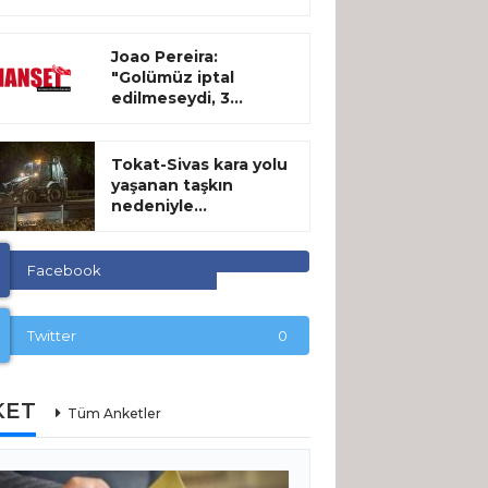
Joao Pereira:
"Golümüz iptal
edilmeseydi, 3...
Tokat-Sivas kara yolu
yaşanan taşkın
nedeniyle...
Facebook
Twitter
0
KET
Tüm Anketler