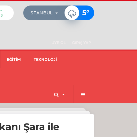
5
°
İSTANBUL
23
ÜYE OL
GİRİŞ YAP
EĞİTİM
TEKNOLOJİ
nı Şara ile