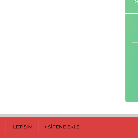
İ
M
İLETİŞİM
+ SİTENE EKLE