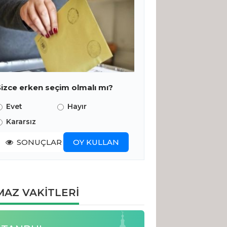
Sizce erken seçim olmalı mı?
Evet
Hayır
Kararsız
SONUÇLAR
OY KULLAN
AZ VAKİTLERİ