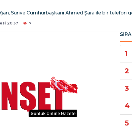
n, Suriye Cumhurbaşkanı Ahmed Şara ile bir telefon gö
esi 20:37
7
SIRA
1
2
3
4
5