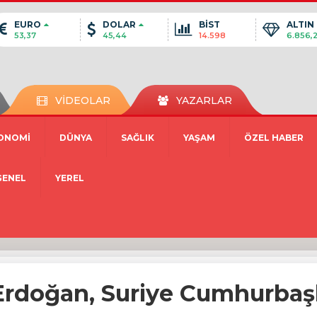
EURO
DOLAR
BİST
ALTIN
53,37
45,44
14.598
6.856,
VİDEOLAR
YAZARLAR
ONOMİ
DÜNYA
SAĞLIK
YAŞAM
ÖZEL HABER
GENEL
YEREL
doğan, Suriye Cumhurbaşka