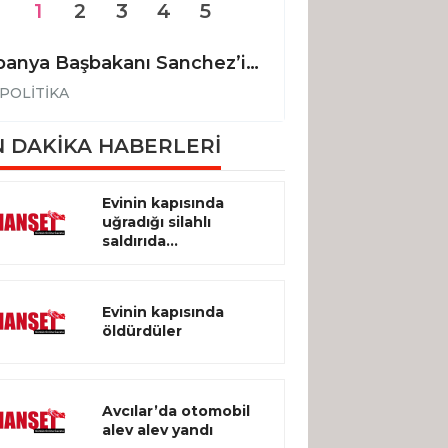
1
2
3
4
5
İspanya Başbakanı Sanchez’in uçağı Ankara’ya acil iniş yaptı
POLİTİKA
POLİTİKA
 DAKİKA HABERLERİ
Evinin kapısında
uğradığı silahlı
saldırıda...
Evinin kapısında
öldürdüler
Avcılar’da otomobil
alev alev yandı