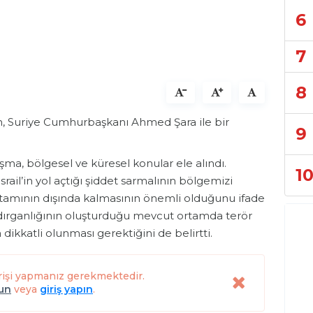
6
7
8
 Suriye Cumhurbaşkanı Ahmed Şara ile bir
9
ışma, bölgesel ve küresel konular ele alındı.
1
l’in yol açtığı şiddet sarmalının bölgemizi
 ortamının dışında kalmasının önemli olduğunu ifade
ldırganlığının oluşturduğu mevcut ortamda terör
 dikkatli olunması gerektiğini de belirtti.
rişi yapmanız gerekmektedir.
lun
veya
giriş yapın
.