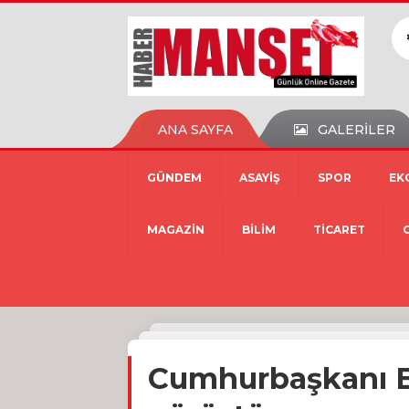
ANA SAYFA
GALERİLER
GÜNDEM
ASAYİŞ
SPOR
EK
MAGAZİN
BİLİM
TİCARET
Cumhurbaşkanı Er