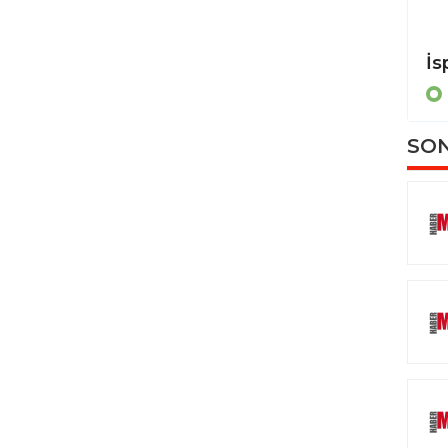
Almanya Dışişleri Bakanı Wadephul, İran Dışişleri Bakanı Arakçi ile görüştü
POLİTİKA
SON