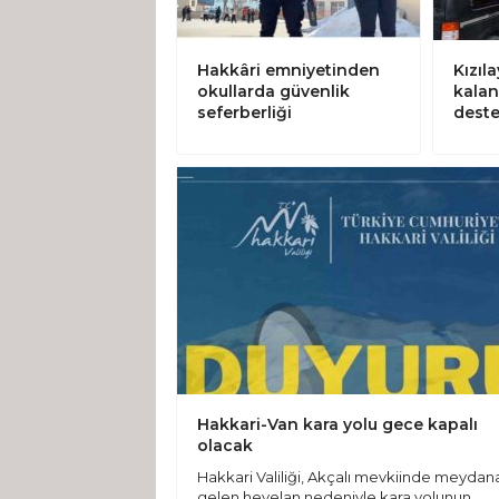
Hakkâri emniyetinden
Kızıl
okullarda güvenlik
kalan
seferberliği
deste
Hakkari-Van kara yolu gece kapalı
olacak
Hakkari Valiliği, Akçalı mevkiinde meydan
gelen heyelan nedeniyle kara yolunun