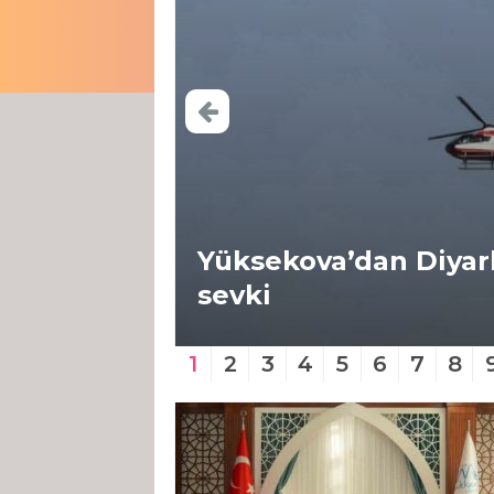
Yüksekova’dan Diyarb
sevki
1
2
3
4
5
6
7
8