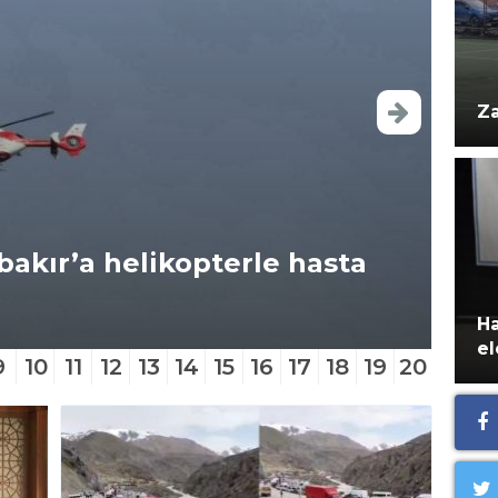
Za
akır’a helikopterle hasta
Ha
Ulu
Ha
el
9
10
11
12
13
14
15
16
17
18
19
20