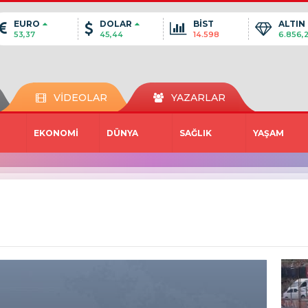
EURO
DOLAR
BİST
ALTIN
53,37
45,44
14.598
6.856,
VİDEOLAR
YAZARLAR
EKONOMİ
DÜNYA
SAĞLIK
YAŞAM