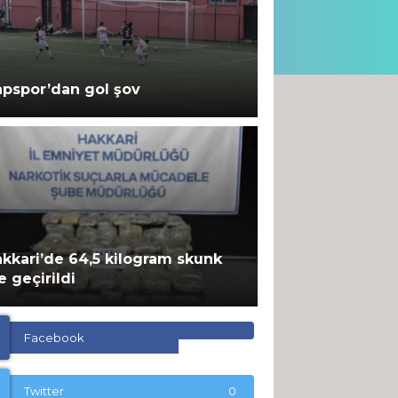
pspor’dan gol şov
kkâri’de ‘Kadına Yönelik Şiddetle 
sal Eylem Planı’ toplantısı yapıldı
kkari’de 64,5 kilogram skunk
e geçirildi
Facebook
Twitter
0