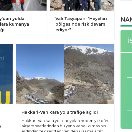
NA
ay’dan yolda
Vali Taşyapan: "Heyelan
lara kumanya
bölgesinde risk devam
ği
ediyor"
İ
Hakkari-Van kara yolu trafiğe açıldı
Hakkari-Van kara yolu, heyelan nedeniyle dün
akşam saatlerinden bu yana kapalı olmasının
a
ardından tek şeritten yeniden ulaşıma açıldı.