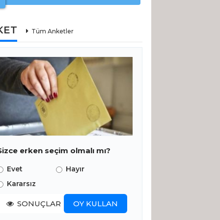
KET
Tüm Anketler
Sizce erken seçim olmalı mı?
Evet
Hayır
Kararsız
SONUÇLAR
OY KULLAN