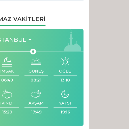
MAZ VAKİTLERİ
STANBUL
İMSAK
GÜNEŞ
ÖĞLE
06:49
08:21
13:10
İKİNDİ
AKŞAM
YATSI
15:29
17:49
19:16