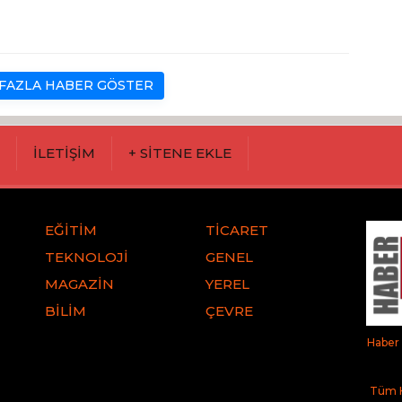
FAZLA HABER GÖSTER
M
İLETİŞİM
+ SİTENE EKLE
EĞİTİM
TİCARET
TEKNOLOJİ
GENEL
MAGAZİN
YEREL
BİLİM
ÇEVRE
Haber 
Tüm H