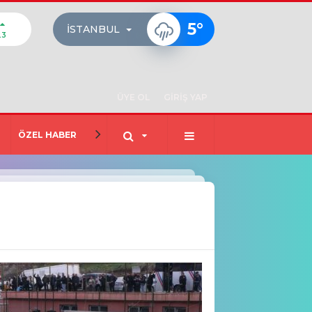
5
°
İSTANBUL
23
ÜYE OL
GİRİŞ YAP
ÖZEL HABER
EĞİTİM
TEKNOLOJİ
MAGAZİN