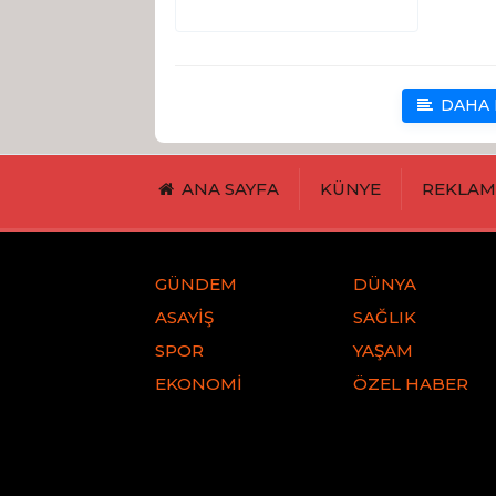
DAHA 
ANA SAYFA
KÜNYE
REKLA
GÜNDEM
DÜNYA
ASAYİŞ
SAĞLIK
SPOR
YAŞAM
EKONOMİ
ÖZEL HABER