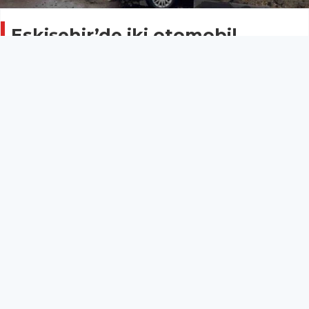
Eskişehir’de iki otomobil
çarpıştı: 1 yaralı
ESKİŞEHİR
02 Mayıs 2026 - 17:22
14
Eskişehir’de iki otomobilin çarpışması sonucu
meydana gelen kazada bir çocuk hafif şekilde
yaralandı.
Eskişehir’de iki otomobilin çarpışması sonucu
meydana gelen kazada bir çocuk hafif şekilde
yaralandı.
Kaza, Tepebaşı ilçesi Muttalip Mahallesi Sarıcakaya
Caddesi üzerinde meydana geldi. Edinilen bilgilere
göre, yağışlı hava nedeniyle kayganlaşan yolda M.O.