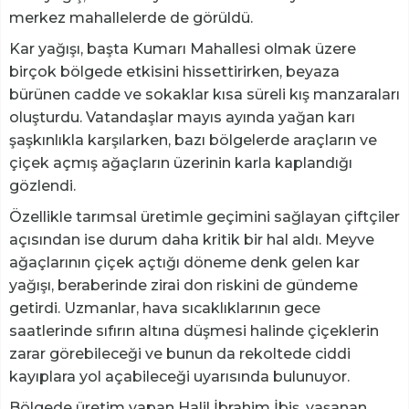
merkez mahallelerde de görüldü.
Kar yağışı, başta Kumarı Mahallesi olmak üzere
birçok bölgede etkisini hissettirirken, beyaza
bürünen cadde ve sokaklar kısa süreli kış manzaraları
oluşturdu. Vatandaşlar mayıs ayında yağan karı
şaşkınlıkla karşılarken, bazı bölgelerde araçların ve
çiçek açmış ağaçların üzerinin karla kaplandığı
gözlendi.
Özellikle tarımsal üretimle geçimini sağlayan çiftçiler
açısından ise durum daha kritik bir hal aldı. Meyve
ağaçlarının çiçek açtığı döneme denk gelen kar
yağışı, beraberinde zirai don riskini de gündeme
getirdi. Uzmanlar, hava sıcaklıklarının gece
saatlerinde sıfırın altına düşmesi halinde çiçeklerin
zarar görebileceği ve bunun da rekoltede ciddi
kayıplara yol açabileceği uyarısında bulunuyor.
Bölgede üretim yapan Halil İbrahim İbiş, yaşanan