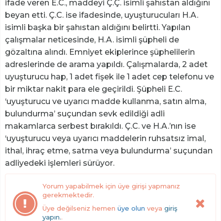
ifade veren E.C., maddeyi Ç.Ç. isimli şahıstan aldığını
beyan etti. Ç.C. ise ifadesinde, uyuşturucuları H.A.
isimli başka bir şahıstan aldığını belirtti. Yapılan
çalışmalar neticesinde, H.A. isimli şüpheli de
gözaltına alındı. Emniyet ekiplerince şüphelilerin
adreslerinde de arama yapıldı. Çalışmalarda, 2 adet
uyuşturucu hap, 1 adet fişek ile 1 adet cep telefonu ve
bir miktar nakit para ele geçirildi. Şüpheli E.C.
‘uyuşturucu ve uyarıcı madde kullanma, satın alma,
bulundurma’ suçundan sevk edildiği adli
makamlarca serbest bırakıldı. Ç.C. ve H.A.’nın ise
‘uyuşturucu veya uyarıcı maddelerin ruhsatsız imal,
ithal, ihraç etme, satma veya bulundurma’ suçundan
adliyedeki işlemleri sürüyor.
Yorum yapabilmek için üye girişi yapmanız
gerekmektedir.
Üye değilseniz hemen
üye olun
veya
giriş
yapın.
.