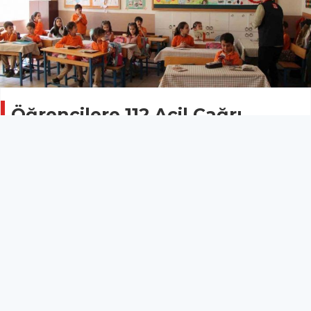
Öğrencilere 112 Acil Çağrı
sistemi anlatıldı
DÜZCE
25 Nisan 2026 - 14:51
13
DÜZCE (İHA) – Düzce 112 Acil Çağrı Merkezi
Müdürlüğü tarafından, acil çağrı sisteminin bilinirliğini
artırmaya yönelik tanıtım çalışmaları kapsamında
Kaynaşlı’da öğrencilere bilgiler aktarıldı.
DÜZCE (İHA) – Düzce 112 Acil Çağrı Merkezi