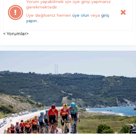
Yorum yapabilmek için üye girişi yapmanız
gerekmektedir.
Üye değilseniz hemen
üye olun
veya
giriş
yapın.
.
< Yorumlar>