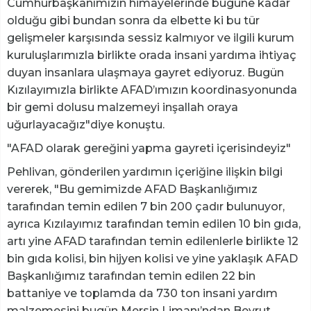
Cumhurbaşkanımızın himayelerinde bugüne kadar
olduğu gibi bundan sonra da elbette ki bu tür
gelişmeler karşısında sessiz kalmıyor ve ilgili kurum
kuruluşlarımızla birlikte orada insani yardıma ihtiyaç
duyan insanlara ulaşmaya gayret ediyoruz. Bugün
Kızılayımızla birlikte AFAD’ımızın koordinasyonunda
bir gemi dolusu malzemeyi inşallah oraya
uğurlayacağız"diye konuştu.
"AFAD olarak gereğini yapma gayreti içerisindeyiz"
Pehlivan, gönderilen yardımın içeriğine ilişkin bilgi
vererek, "Bu gemimizde AFAD Başkanlığımız
tarafından temin edilen 7 bin 200 çadır bulunuyor,
ayrıca Kızılayımız tarafından temin edilen 10 bin gıda,
artı yine AFAD tarafından temin edilenlerle birlikte 12
bin gıda kolisi, bin hijyen kolisi ve yine yaklaşık AFAD
Başkanlığımız tarafından temin edilen 22 bin
battaniye ve toplamda da 730 ton insani yardım
malzemesini bugün Mersin Limanı’ndan Beyrut