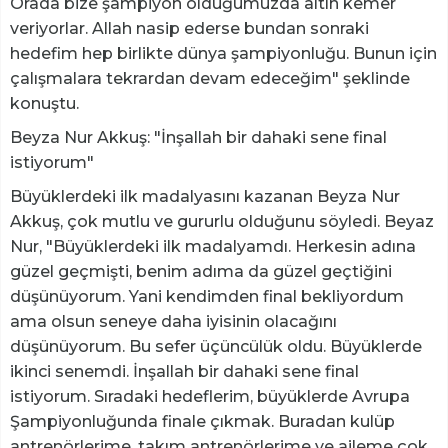
Orada bize şampiyon olduğumuzda altın kemer
veriyorlar. Allah nasip ederse bundan sonraki
hedefim hep birlikte dünya şampiyonluğu. Bunun için
çalışmalara tekrardan devam edeceğim" şeklinde
konuştu.
Beyza Nur Akkuş: "İnşallah bir dahaki sene final
istiyorum"
Büyüklerdeki ilk madalyasını kazanan Beyza Nur
Akkuş, çok mutlu ve gururlu olduğunu söyledi. Beyaz
Nur, "Büyüklerdeki ilk madalyamdı. Herkesin adına
güzel geçmişti, benim adıma da güzel geçtiğini
düşünüyorum. Yani kendimden final bekliyordum
ama olsun seneye daha iyisinin olacağını
düşünüyorum. Bu sefer üçüncülük oldu. Büyüklerde
ikinci senemdi. İnşallah bir dahaki sene final
istiyorum. Sıradaki hedeflerim, büyüklerde Avrupa
Şampiyonluğunda finale çıkmak. Buradan kulüp
antrenörlerime, takım antrenörlerime ve aileme çok