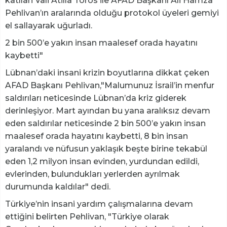
katılan Vali Atilla Toros ile AFAD Başkanı Ali Hamza
Pehlivan’ın aralarında olduğu protokol üyeleri gemiyi
el sallayarak uğurladı.
2 bin 500’e yakın insan maalesef orada hayatını
kaybetti"
Lübnan’daki insani krizin boyutlarına dikkat çeken
AFAD Başkanı Pehlivan,"Malumunuz İsrail’in menfur
saldırıları neticesinde Lübnan’da kriz giderek
derinleşiyor. Mart ayından bu yana aralıksız devam
eden saldırılar neticesinde 2 bin 500’e yakın insan
maalesef orada hayatını kaybetti, 8 bin insan
yaralandı ve nüfusun yaklaşık beşte birine tekabül
eden 1,2 milyon insan evinden, yurdundan edildi,
evlerinden, bulundukları yerlerden ayrılmak
durumunda kaldılar" dedi.
Türkiye’nin insani yardım çalışmalarına devam
ettiğini belirten Pehlivan, "Türkiye olarak