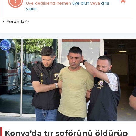
Üye değilseniz hemen
üye olun
veya
giriş
yapın.
.
< Yorumlar>
Konya’da tır şoförünü öldürüp