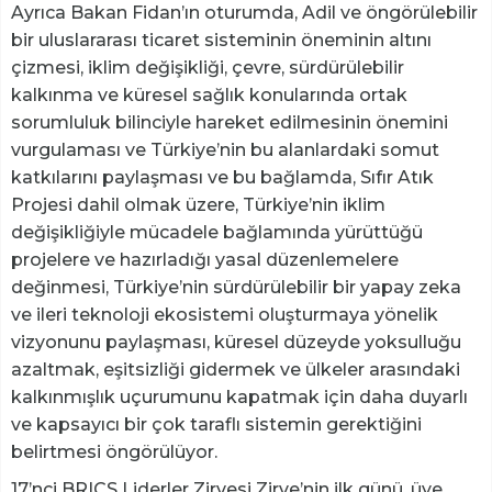
Ayrıca Bakan Fidan’ın oturumda, Adil ve öngörülebilir
bir uluslararası ticaret sisteminin öneminin altını
çizmesi, iklim değişikliği, çevre, sürdürülebilir
kalkınma ve küresel sağlık konularında ortak
sorumluluk bilinciyle hareket edilmesinin önemini
vurgulaması ve Türkiye’nin bu alanlardaki somut
katkılarını paylaşması ve bu bağlamda, Sıfır Atık
Projesi dahil olmak üzere, Türkiye’nin iklim
değişikliğiyle mücadele bağlamında yürüttüğü
projelere ve hazırladığı yasal düzenlemelere
değinmesi, Türkiye’nin sürdürülebilir bir yapay zeka
ve ileri teknoloji ekosistemi oluşturmaya yönelik
vizyonunu paylaşması, küresel düzeyde yoksulluğu
azaltmak, eşitsizliği gidermek ve ülkeler arasındaki
kalkınmışlık uçurumunu kapatmak için daha duyarlı
ve kapsayıcı bir çok taraflı sistemin gerektiğini
belirtmesi öngörülüyor.
17’nci BRICS Liderler Zirvesi Zirve’nin ilk günü, üye