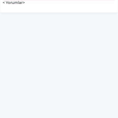
< Yorumlar>
İran’da tutuklu Nobel ödüllü
aktivist Nergis Muhammedi,