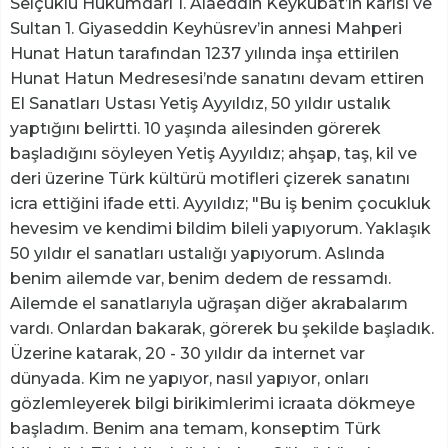
Selçuklu Hükümdarı 1. Alaeddin Keykubat’ın karısı ve
Sultan 1. Giyaseddin Keyhüsrev’in annesi Mahperi
Hunat Hatun tarafından 1237 yılında inşa ettirilen
Hunat Hatun Medresesi’nde sanatını devam ettiren
El Sanatları Ustası Yetiş Ayyıldız, 50 yıldır ustalık
yaptığını belirtti. 10 yaşında ailesinden görerek
başladığını söyleyen Yetiş Ayyıldız; ahşap, taş, kil ve
deri üzerine Türk kültürü motifleri çizerek sanatını
icra ettiğini ifade etti. Ayyıldız; "Bu iş benim çocukluk
hevesim ve kendimi bildim bileli yapıyorum. Yaklaşık
50 yıldır el sanatları ustalığı yapıyorum. Aslında
benim ailemde var, benim dedem de ressamdı.
Ailemde el sanatlarıyla uğraşan diğer akrabalarım
vardı. Onlardan bakarak, görerek bu şekilde başladık.
Üzerine katarak, 20 - 30 yıldır da internet var
dünyada. Kim ne yapıyor, nasıl yapıyor, onları
gözlemleyerek bilgi birikimlerimi icraata dökmeye
başladım. Benim ana temam, konseptim Türk