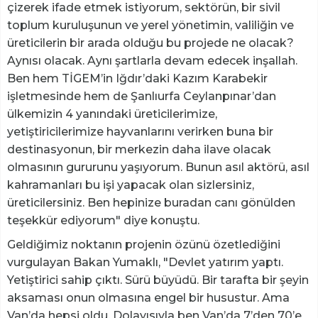
çizerek ifade etmek istiyorum, sektörün, bir sivil
toplum kuruluşunun ve yerel yönetimin, valiliğin ve
üreticilerin bir arada olduğu bu projede ne olacak?
Aynısı olacak. Aynı şartlarla devam edecek inşallah.
Ben hem TİGEM’in Iğdır’daki Kazım Karabekir
işletmesinde hem de Şanlıurfa Ceylanpınar’dan
ülkemizin 4 yanındaki üreticilerimize,
yetiştiricilerimize hayvanlarını verirken buna bir
destinasyonun, bir merkezin daha ilave olacak
olmasının gururunu yaşıyorum. Bunun asıl aktörü, asıl
kahramanları bu işi yapacak olan sizlersiniz,
üreticilersiniz. Ben hepinize buradan canı gönülden
teşekkür ediyorum" diye konuştu.
Geldiğimiz noktanın projenin özünü özetlediğini
vurgulayan Bakan Yumaklı, "Devlet yatırım yaptı.
Yetiştirici sahip çıktı. Sürü büyüdü. Bir tarafta bir şeyin
aksaması onun olmasına engel bir husustur. Ama
Van’da hepsi oldu. Dolayısıyla ben Van’da 7’den 70’e