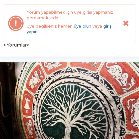
Yorum yapabilmek için üye girişi yapmanız
gerekmektedir.
Üye değilseniz hemen
üye olun
veya
giriş
yapın.
.
< Yorumlar>