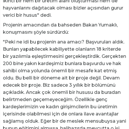
ikinci bir hem bir üretim alanı oluşturması hem de
hayvanlarını dağıtacak olması bizler açısından gurur
verici bir husus" dedi.
Projenin amacından da bahseden Bakan Yumaklı,
konuşmasını şöyle sürdürdü:
"Peki ne idi bu projenin ana amacı? Başvuruları aldık.
Bunları yapabilecek kabiliyette olanların 18 kriterde
bir yazılımla eşleştirmesini gerçekleştirdik. Gerçekten
200 bine yakın kardeşimiz bunlara başvurdu ve hak
sahibi olma yolunda önemli bir mesafe kat etmiş
oldu. Bu belli bir döneme ait bir proje değil. Devam
edecek bir proje. Biz sadece 3 yıllık bir bölümünü
açıkladık. Ancak çok önemli bir hususu da buradan
belirtmeden geçemeyeceğim. Özellikle genç
kardeşlerimizin ve kadın girişimcilerin bu üretimin
içerisinde olabilmesi için de onlara ilave avantajlar
sağlamış olduk. Eğer bir de meslek mensubuysa yani
bunun eğitimini almışsa, halihazırda mevcutta o işi