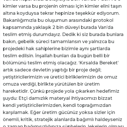
kimler varsa bu projenin olması için kimler elini taşın
altına koyduysa tekrar hepinize teşekkür ediyorum.
Bakanlığımızla bu oluşumun arasındaki protokol
kapsamında yaklaşık 2 bin düveyi burada Van’da
teslim etmiş durumdayız. Dedik ki siz burada bunlara
bakın, gebelik süreci tamamlansın ve yalnızca bu
projedeki hak sahiplerine bizimle aynı şartlarda
teslim edilsin. İnşallah bunları da bugün belli bir
bölümünü teslim etmiş olacağız. ‘Kırsalda Bereket’
artık sadece devletin yaptığı bir proje değil;
yetiştiricilerimizin ve üretici birliklerimizin de omuz
omuza verdiği, birlikte yürütülen bir üretim
hareketidir. Çünkü projede yola çıkarken hedefimiz
şuydu: Etçi damızlık materyal ihtiyacımızı bizzat
kendi yetiştiricilerimizden, kendi toprağımızdan
karşılamak. Eğer üretim gücünüz yoksa sizler için
önemli, kritik, stratejik alanlarda bağımlı haldeyseniz
o zaman bağımsızlığınıza şüphelerin, lekelerin olması