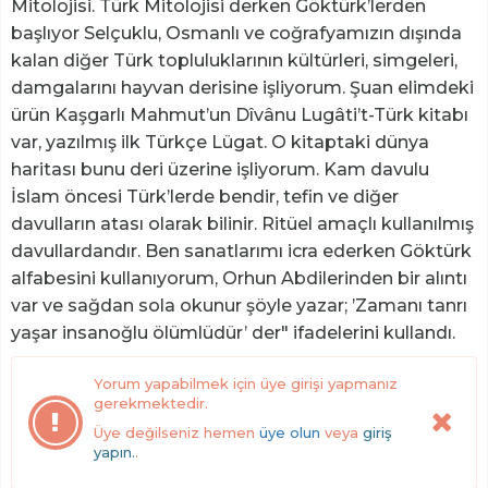
Mitolojisi. Türk Mitolojisi derken Göktürk’lerden
başlıyor Selçuklu, Osmanlı ve coğrafyamızın dışında
kalan diğer Türk topluluklarının kültürleri, simgeleri,
damgalarını hayvan derisine işliyorum. Şuan elimdeki
ürün Kaşgarlı Mahmut’un Dîvânu Lugâti’t-Türk kitabı
var, yazılmış ilk Türkçe Lügat. O kitaptaki dünya
haritası bunu deri üzerine işliyorum. Kam davulu
İslam öncesi Türk’lerde bendir, tefin ve diğer
davulların atası olarak bilinir. Ritüel amaçlı kullanılmış
davullardandır. Ben sanatlarımı icra ederken Göktürk
alfabesini kullanıyorum, Orhun Abdilerinden bir alıntı
var ve sağdan sola okunur şöyle yazar; ’Zamanı tanrı
yaşar insanoğlu ölümlüdür’ der" ifadelerini kullandı.
Yorum yapabilmek için üye girişi yapmanız
gerekmektedir.
Üye değilseniz hemen
üye olun
veya
giriş
yapın.
.