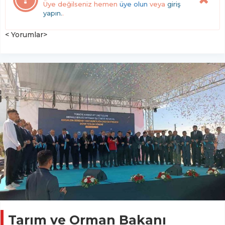
Üye değilseniz hemen
üye olun
veya
giriş
yapın.
.
< Yorumlar>
Tarım ve Orman Bakanı