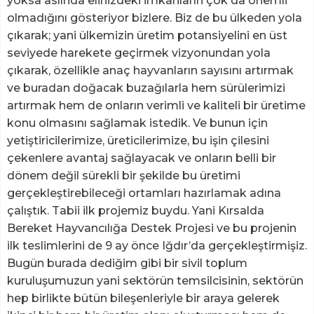
yoksa aslında elinizdeki imkanların çok da önemli
olmadığını gösteriyor bizlere. Biz de bu ülkeden yola
çıkarak; yani ülkemizin üretim potansiyelini en üst
seviyede harekete geçirmek vizyonundan yola
çıkarak, özellikle anaç hayvanların sayısını artırmak
ve buradan doğacak buzağılarla hem sürülerimizi
artırmak hem de onların verimli ve kaliteli bir üretime
konu olmasını sağlamak istedik. Ve bunun için
yetiştiricilerimize, üreticilerimize, bu işin çilesini
çekenlere avantaj sağlayacak ve onların belli bir
dönem değil sürekli bir şekilde bu üretimi
gerçekleştirebileceği ortamları hazırlamak adına
çalıştık. Tabii ilk projemiz buydu. Yani Kırsalda
Bereket Hayvancılığa Destek Projesi ve bu projenin
ilk teslimlerini de 9 ay önce Iğdır’da gerçekleştirmişiz.
Bugün burada dediğim gibi bir sivil toplum
kuruluşumuzun yani sektörün temsilcisinin, sektörün
hep birlikte bütün bileşenleriyle bir araya gelerek