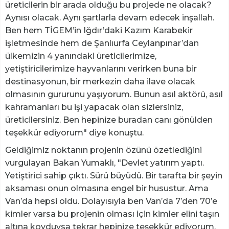
üreticilerin bir arada olduğu bu projede ne olacak?
Aynısı olacak. Aynı şartlarla devam edecek inşallah.
Ben hem TİGEM’in Iğdır’daki Kazım Karabekir
işletmesinde hem de Şanlıurfa Ceylanpınar’dan
ülkemizin 4 yanındaki üreticilerimize,
yetiştiricilerimize hayvanlarını verirken buna bir
destinasyonun, bir merkezin daha ilave olacak
olmasının gururunu yaşıyorum. Bunun asıl aktörü, asıl
kahramanları bu işi yapacak olan sizlersiniz,
üreticilersiniz. Ben hepinize buradan canı gönülden
teşekkür ediyorum" diye konuştu.
Geldiğimiz noktanın projenin özünü özetlediğini
vurgulayan Bakan Yumaklı, "Devlet yatırım yaptı.
Yetiştirici sahip çıktı. Sürü büyüdü. Bir tarafta bir şeyin
aksaması onun olmasına engel bir husustur. Ama
Van’da hepsi oldu. Dolayısıyla ben Van’da 7’den 70’e
kimler varsa bu projenin olması için kimler elini taşın
altına koyduysa tekrar hepinize teşekkür ediyorum.