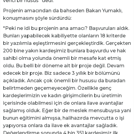
verici bir husus" dedi.
Projenin amacından da bahseden Bakan Yumaklı,
konuşmasını şöyle sürdürdü:
"Peki ne idi bu projenin ana amacı? Başvuruları aldık.
Bunları yapabilecek kabiliyette olanların 18 kriterde
bir yazılımla eşleştirmesini gerçekleştirdik. Gerçekten
200 bine yakın kardeşimiz bunlara başvurdu ve hak
sahibi olma yolunda önemli bir mesafe kat etmiş
oldu. Bu belli bir döneme ait bir proje değil. Devam
edecek bir proje. Biz sadece 3 yıllık bir bölümünü
açıkladık. Ancak çok önemli bir hususu da buradan
belirtmeden geçemeyeceğim. Özellikle genç
kardeşlerimizin ve kadın girişimcilerin bu üretimin
içerisinde olabilmesi için de onlara ilave avantajlar
sağlamış olduk. Eğer bir de meslek mensubuysa yani
bunun eğitimini almışsa, halihazırda mevcutta o işi
yapıyorsa onlara da ilave ek avantajlar sağladık.
Değerlendirme sonunda 4 bin 351 kardeşimiz ilk