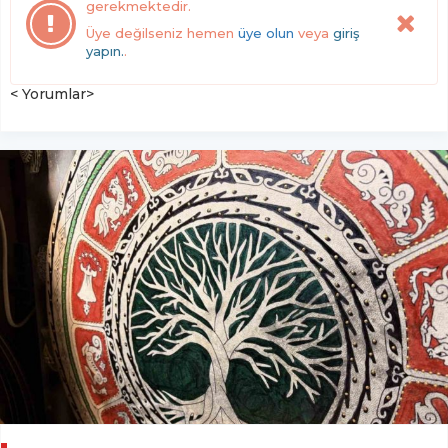
gerekmektedir.
Üye değilseniz hemen
üye olun
veya
giriş
yapın.
.
< Yorumlar>