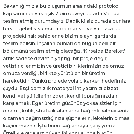
Bakanlığımızla bu oluşumun arasındaki protokol
kapsamında yaklaşık 2 bin düveyi burada Van’da
teslim etmiş durumdayız. Dedik ki siz burada bunlara
bakın, gebelik süreci tamamlansın ve yalnızca bu
projedeki hak sahiplerine bizimle aynı şartlarda
teslim edilsin. İnşallah bunları da bugün belli bir
bölümünü teslim etmiş olacağız. ‘Kırsalda Bereket’
artık sadece devletin yaptığı bir proje değil;
yetiştiricilerimizin ve üretici birliklerimizin de omuz
omuza verdiği, birlikte yürütülen bir üretim
hareketidir. Çünkü projede yola çıkarken hedefimiz
şuydu: Etçi damızlık materyal ihtiyacımızı bizzat
kendi yetiştiricilerimizden, kendi toprağımızdan
karşılamak. Eğer üretim gücünüz yoksa sizler için
önemli, kritik, stratejik alanlarda bağımlı haldeyseniz
o zaman bağımsızlığınıza şüphelerin, lekelerin olması
kaçınılmazdır. İşte bunu sağlamaya çalışıyoruz.
Özellikle gıda arz güvenliği konusunda bugün