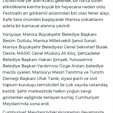
Listesi’nde yer alan köklü gelenek, bir hafta süren
etkinliklerle kentte büyük bir heyecana neden oldu.
Festivalin en görkemli anlarından biri olan fener alayı,
Kafe Sera önünden başlayarak Manisa sokaklarını
adeta bir karnaval alanına çevirdi.
Yürüyüşe; Manisa Büyükşehir Belediye Başkanı
Besim Dutlulu, Manisa Milletvekili Şenol Sunat,
Manisa Büyükşehir Belediyesi Genel Sekreteri Burak
Deste, MASKİ Genel Müdürü Ali Kılıç, Şehzadeler
Belediye Başkanı Hakan Şimşek, Yunusemre
Belediye Başkan Yardımcısı Özge Arslan, belediye
meclis üyeleri, Manisa’yı Mesiri Tanıtma ve Turizm
Derneği Başkanı Ufuk Tanık, siyasi parti ve sivil
toplum kuruluşu temsilcileri ile çok sayıda vatandaş
katıldı. Şehir merkezinde halkın yoğun sevgi
gösterileri eşliğinde ilerleyen kortej, Cumhuriyet
Meydanı’nda sona erdi.
Cumhuriyet Meydanı’ndaki programın devamında