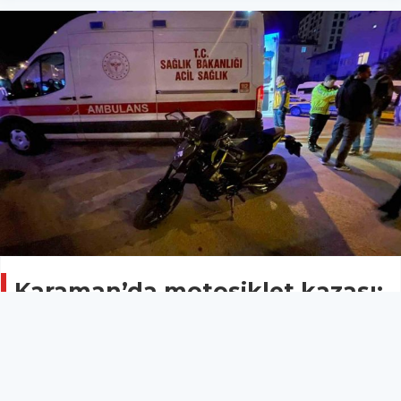
Karaman’da motosiklet kazası:
2 yaralı
ASAYİŞ
26 Nisan 2026 - 11:41
16