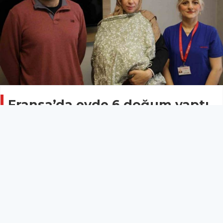
Fransa’da evde 6 doğum yaptı,
"Fizyolojik doğum" tercihini
Diyarbakır’dan yana kullandı
SAĞLIK
26 Nisan 2026 - 11:45
14
Fransa’dan Muğla’ya yerleşen Ali Tokyürek ve Anissa
Tokyürek çifti, doğal doğum arayışıyla Diyarbakır’da