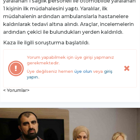
yaralanan 1 sağlık personeli ile otomobilde yaralanan
1 kişinin ilk müdahalesini yaptı. Yaralılar, ilk
müdahalenin ardından ambulanslarla hastanelere
kaldırılarak tedavi altına alındı. Araçlar, incelemelerin
ardından çekici ile bulundukları yerden kaldırıldı.
Kaza ile ilgili soruşturma başlatıldı.
Yorum yapabilmek için üye girişi yapmanız
gerekmektedir.
Üye değilseniz hemen
üye olun
veya
giriş
yapın.
.
< Yorumlar>