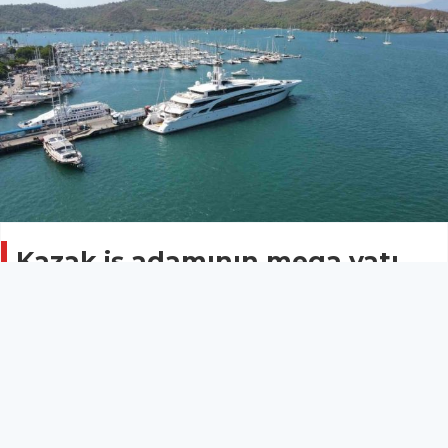
Kazak iş adamının mega yatı
Fethiye’de
MUĞLA
04 Eylül 2025 - 16:05
6
2021 yılında Covid-19’dan vefat eden Kazakistanlı iş