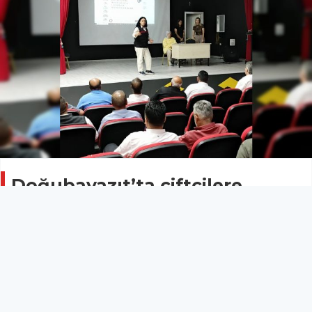
Doğubayazıt’ta çiftçilere
yönelik bilgilendirme toplantısı
AĞRI
04 Eylül 2025 - 16:06
4
Ağrı’nın Doğubayazıt ilçesinde çiftçilere ve