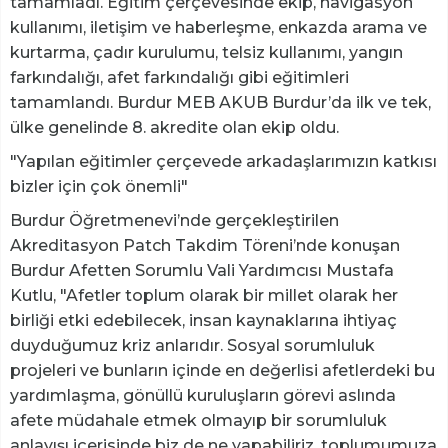
tamamladı. Eğitim çerçevesinde ekip, navigasyon
kullanımı, iletişim ve haberleşme, enkazda arama ve
kurtarma, çadır kurulumu, telsiz kullanımı, yangın
farkındalığı, afet farkındalığı gibi eğitimleri
tamamlandı. Burdur MEB AKUB Burdur’da ilk ve tek,
ülke genelinde 8. akredite olan ekip oldu.
"Yapılan eğitimler çerçevede arkadaşlarımızın katkısı
bizler için çok önemli"
Burdur Öğretmenevi’nde gerçekleştirilen
Akreditasyon Patch Takdim Töreni’nde konuşan
Burdur Afetten Sorumlu Vali Yardımcısı Mustafa
Kutlu, "Afetler toplum olarak bir millet olarak her
birliği etki edebilecek, insan kaynaklarına ihtiyaç
duyduğumuz kriz anlarıdır. Sosyal sorumluluk
projeleri ve bunların içinde en değerlisi afetlerdeki bu
yardımlaşma, gönüllü kuruluşların görevi aslında
afete müdahale etmek olmayıp bir sorumluluk
anlayışı içerisinde biz de ne yapabiliriz, toplumumuza