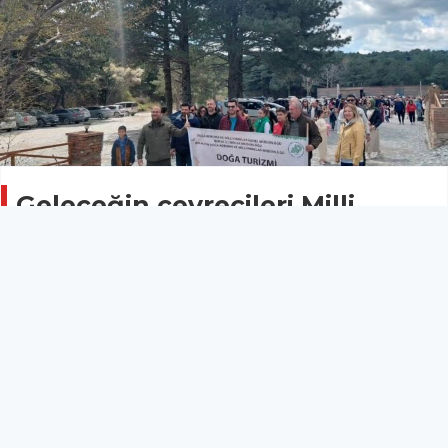
Geleceğin çevrecileri Milli
Park’ta buluştu
ÇEVRE
27 Nisan 2026 - 13:46
10
Doğa Turizmi Etkinlikleri kapsamında düzenlenen
programda, Sarıkız Anaokulu öğrencileri Kazdağı
Milli Parkı’nın eşsiz doğasında unutulmaz bir gün