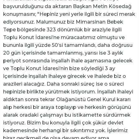
başvurulduğunu da aktaran Başkan Metin Kösedağ
konuşmasını; "Hepiniz yeni yerle ilgili bir süreci merak
ediyorsunuz. Malumunuz biz Mimarsinan Bebek
Tepe bölgesinde 323 dönümlük bir araziyle ilgili
Toplu Konut İdaresi’ne müracaatımız olmuştu ve
bununla ilgili yüzde 50’si tamamlandı, daha doğrusu
20 gün içerisinde tamamlanmış, yarısı ise 3 aylık
periyot sonrasında inşallah ihale aşamasına gelecek
ve Toplu Konut İdaresi’nin bize söylediği 3 ay
içerisinde inşallah ihaleye girecek ve ihalede biz o
arazileri alacağız. Daha sonraki süreç ise o süreci
hepinizle birlikte yürütmek istiyorum. İnşallah ihaleyi
aldıktan sonra tekrar Olağanüstü Genel Kurul kararı
alıp herkesi bir araya toplayıp ve herkesin görüşünü
alarak oradaki çalışmayı bu istikamette sürdürmek
istiyoruz. Bizim bu konuyla ilgili çok şükür devlet
kademesinde herhangi bir sıkıntımız yok. İşlerimiz
biraz gecikmeli de olsa devam ediyor ama