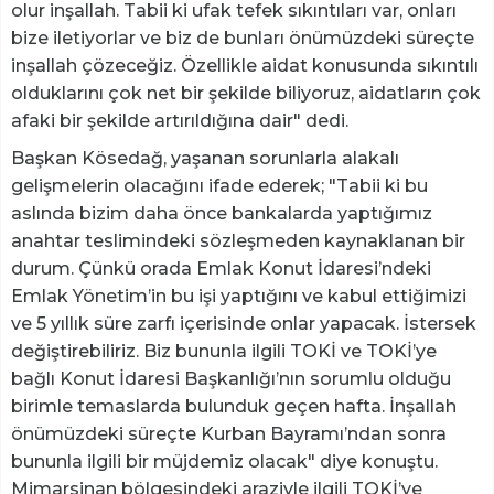
olur inşallah. Tabii ki ufak tefek sıkıntıları var, onları
bize iletiyorlar ve biz de bunları önümüzdeki süreçte
inşallah çözeceğiz. Özellikle aidat konusunda sıkıntılı
olduklarını çok net bir şekilde biliyoruz, aidatların çok
afaki bir şekilde artırıldığına dair" dedi.
Başkan Kösedağ, yaşanan sorunlarla alakalı
gelişmelerin olacağını ifade ederek; "Tabii ki bu
aslında bizim daha önce bankalarda yaptığımız
anahtar teslimindeki sözleşmeden kaynaklanan bir
durum. Çünkü orada Emlak Konut İdaresi’ndeki
Emlak Yönetim’in bu işi yaptığını ve kabul ettiğimizi
ve 5 yıllık süre zarfı içerisinde onlar yapacak. İstersek
değiştirebiliriz. Biz bununla ilgili TOKİ ve TOKİ’ye
bağlı Konut İdaresi Başkanlığı’nın sorumlu olduğu
birimle temaslarda bulunduk geçen hafta. İnşallah
önümüzdeki süreçte Kurban Bayramı’ndan sonra
bununla ilgili bir müjdemiz olacak" diye konuştu.
Mimarsinan bölgesindeki araziyle ilgili TOKİ’ye