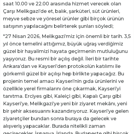
saat 10.00 ve 22.00 arasında hizmet verecek olan
Çarşı Melikgazi’de et, balık, şarküteri, süt ürünleri,
meyve sebze ve yöresel ürünler gibi birçok ürünün
satışının yapılacağını belirterek şunları söyledi;
"27 Nisan 2026, Melikgazi’miz için önemli bir tarih. 3,5
yıl önce temelini attığımız, büyük uğraş verdiğimiz
güzel bir hayalimizi hayata geçirmenin mutluluğunu
yaşıyoruz. Bu resmi bir açılış değil. İleri bir tarihte
Ankara’dan ve Kayseri’den protokolün katılımı ile
görkemli güzel bir açılışı hep birlikte yapacağız. Bu
projenin temel amacı Kayseri’nin gıda ürünlerini ve
özellikle yerel firmalarını öne çıkarmak, Kayseri’yi
tanıtma. Erciyes gibi, Kaleiçi gibi, Kapalı Çarşı gibi
Kayseri’ye, Melikgazi’ye yeni bir ziyaret mekânı, yeni
bir şehir aksesuarını kazandırıyoruz. Kayseri’ye gelen
ziyaretçiler bundan sonra buraya da gelecek ve
alışveriş yapacaklar. Burada nitelikli zaman
geçirecekler. İspanya, İrlanda, Budapeşte gibi birçok