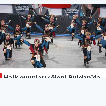
Halk oyunları şöleni Buldan’da
izleyenleri mest etti
DENİZLİ
27 Nisan 2026 - 13:29
12