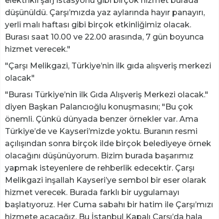
elektrikli şarj istasyonu gibi birçok hizmet burada
düşünüldü. Çarşı’mızda yaz aylarında hayır panayırı,
yerli malı haftası gibi birçok etkinliğimiz olacak.
Burası saat 10.00 ve 22.00 arasında, 7 gün boyunca
hizmet verecek."
"Çarşı Melikgazi, Türkiye’nin ilk gıda alışveriş merkezi
olacak"
"Burası Türkiye’nin ilk Gıda Alışveriş Merkezi olacak."
diyen Başkan Palancıoğlu konuşmasını; "Bu çok
önemli. Çünkü dünyada benzer örnekler var. Ama
Türkiye’de ve Kayseri’mizde yoktu. Buranın resmi
açılışından sonra birçok ilde birçok belediyeye örnek
olacağını düşünüyorum. Bizim burada başarımız
yapmak isteyenlere de rehberlik edecektir. Çarşı
Melikgazi inşallah Kayseri’ye sembol bir eser olarak
hizmet verecek. Burada farklı bir uygulamayı
başlatıyoruz. Her Cuma sabahı bir hatim ile Çarşı’mızı
hizmete açacağız. Bu İstanbul Kapalı Çarşı’da hala