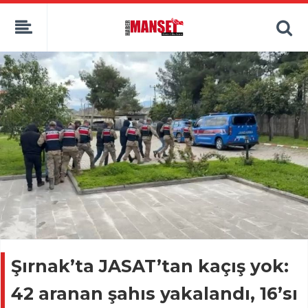
Şırnak’ta JASAT’tan kaçış yok:
42 aranan şahıs yakalandı, 16’sı