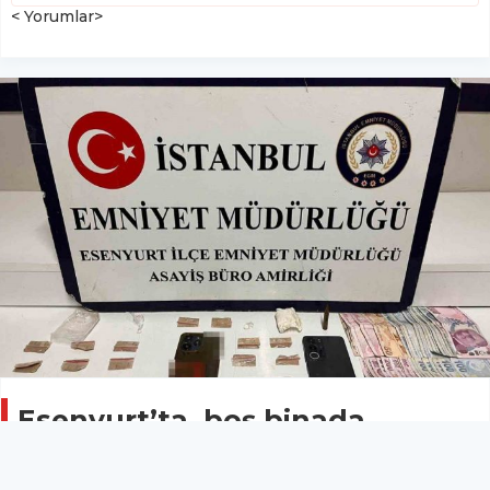
< Yorumlar>
Esenyurt’ta, boş binada
uyuşturucu ticareti yapan