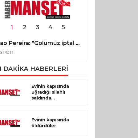
1
2
3
4
5
Joao Pereira: "Golümüz iptal edilmeseydi, 3 puanı alan taraf biz olacaktık"
SPOR
SPOR
 DAKİKA HABERLERİ
Evinin kapısında
uğradığı silahlı
saldırıda...
Evinin kapısında
öldürdüler