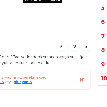
5
6
7
8
Sportif Faaliyetler deplasmanda karşılaştığı Iğdır
e yükselen ikinci takım oldu.
9
1
rişi yapmanız gerekmektedir.
lun
veya
giriş yapın
.