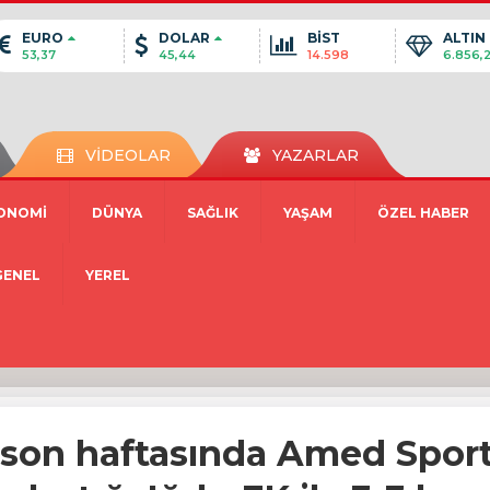
EURO
DOLAR
BİST
ALTIN
53,37
45,44
14.598
6.856,
VİDEOLAR
YAZARLAR
ONOMİ
DÜNYA
SAĞLIK
YAŞAM
ÖZEL HABER
GENEL
YEREL
n son haftasında Amed Sporti