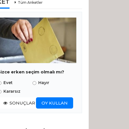
KET
Tüm Anketler
Sizce erken seçim olmalı mı?
Evet
Hayır
Kararsız
SONUÇLAR
OY KULLAN