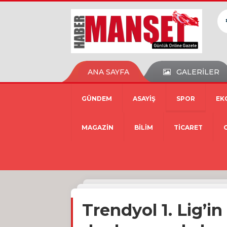
ANA SAYFA
GALERİLER
GÜNDEM
ASAYİŞ
SPOR
EK
MAGAZİN
BİLİM
TİCARET
Trendyol 1. Lig’i