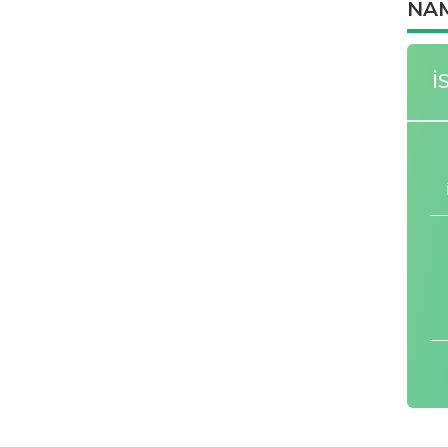
NAM
İ