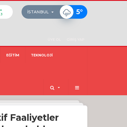
5
°
İSTANBUL
23
ÜYE OL
GİRİŞ YAP
EĞİTİM
TEKNOLOJİ
f Faaliyetler