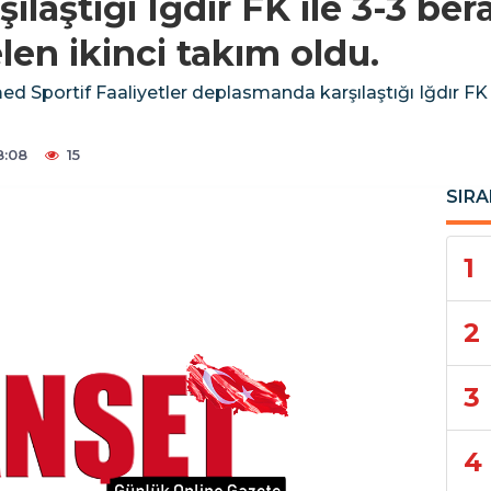
laştığı Iğdır FK ile 3-3 ber
len ikinci takım oldu.
ed Sportif Faaliyetler deplasmanda karşılaştığı Iğdır FK 
8:08
15
SIRA
1
2
3
4