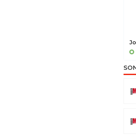
Erling Moe: "Son 2 maç gerçek bir dram olacak"
SPOR
SON