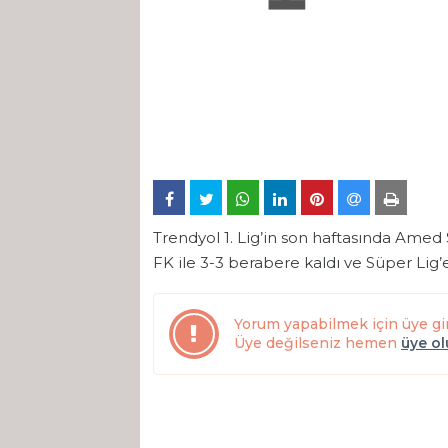
Trendyol 1. Lig’in son haftasında Amed 
FK ile 3-3 berabere kaldı ve Süper Lig’
Yorum yapabilmek için üye gi
Üye değilseniz hemen
üye o