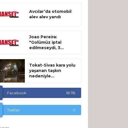
Avcılar’da otomobil
alev alev yandı
Joao Pereira:
"Golümüz iptal
edilmeseydi, 3...
Tokat-Sivas kara yolu
yaşanan taşkın
nedeniyle...
Facebook
18.7B
Twitter
0