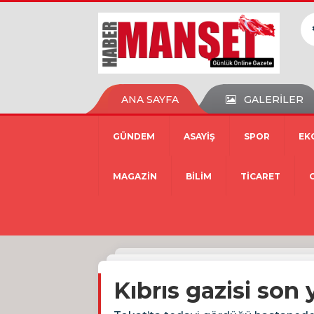
ANA SAYFA
GALERİLER
GÜNDEM
ASAYİŞ
SPOR
EK
MAGAZİN
BİLİM
TİCARET
Kıbrıs gazisi son