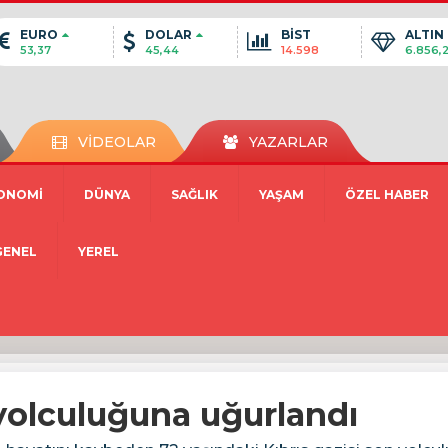
EURO
DOLAR
BİST
ALTIN
53,37
45,44
14.598
6.856,
VİDEOLAR
YAZARLAR
ONOMİ
DÜNYA
SAĞLIK
YAŞAM
ÖZEL HABER
GENEL
YEREL
 yolculuğuna uğurlandı