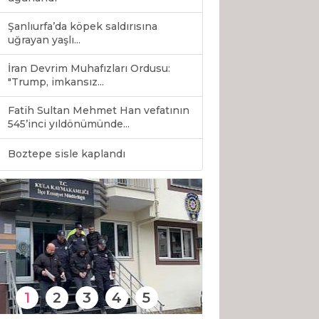
Şanlıurfa’da köpek saldırısına
uğrayan yaşlı...
İran Devrim Muhafızları Ordusu:
"Trump, imkansız...
Fatih Sultan Mehmet Han vefatının
545’inci yıldönümünde...
0
Boztepe sisle kaplandı
1
2
3
4
5