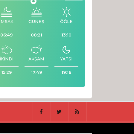
İMSAK
GÜNEŞ
ÖĞLE
06:49
08:21
13:10
İKİNDİ
AKŞAM
YATSI
15:29
17:49
19:16