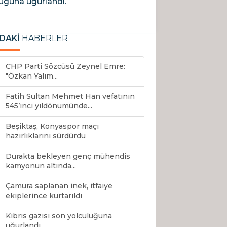
uğuna uğurlandı.
DAKİ
HABERLER
CHP Parti Sözcüsü Zeynel Emre:
"Özkan Yalım...
Fatih Sultan Mehmet Han vefatının
545’inci yıldönümünde...
Beşiktaş, Konyaspor maçı
hazırlıklarını sürdürdü
Durakta bekleyen genç mühendis
kamyonun altında...
Çamura saplanan inek, itfaiye
ekiplerince kurtarıldı
Kıbrıs gazisi son yolculuğuna
uğurlandı