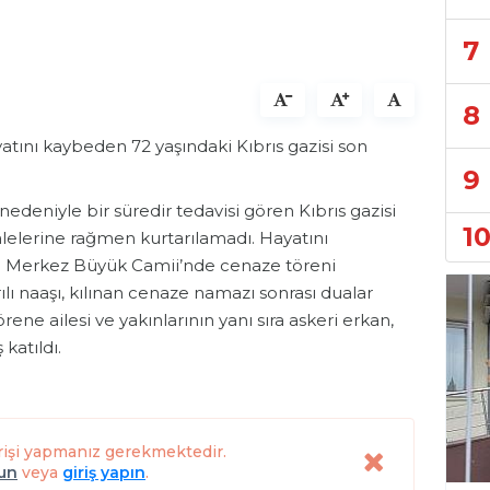
7
8
tını kaybeden 72 yaşındaki Kıbrıs gazisi son
9
nedeniyle bir süredir tedavisi gören Kıbrıs gazisi
1
elerine rağmen kurtarılamadı. Hayatını
aa Merkez Büyük Camii’nde cenaze töreni
ılı naaşı, kılınan cenaze namazı sonrası dualar
ene ailesi ve yakınlarının yanı sıra askeri erkan,
katıldı.
rişi yapmanız gerekmektedir.
lun
veya
giriş yapın
.