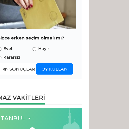
Sizce erken seçim olmalı mı?
Evet
Hayır
Kararsız
SONUÇLAR
OY KULLAN
AZ VAKİTLERİ
STANBUL