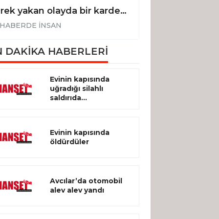
Yürek yakan olayda bir kardeş toprakta, diğeri cezaevinde
HABERDE İNSAN
HABERDE İNSA
 DAKİKA HABERLERİ
Evinin kapısında
uğradığı silahlı
saldırıda...
Evinin kapısında
öldürdüler
Avcılar’da otomobil
alev alev yandı