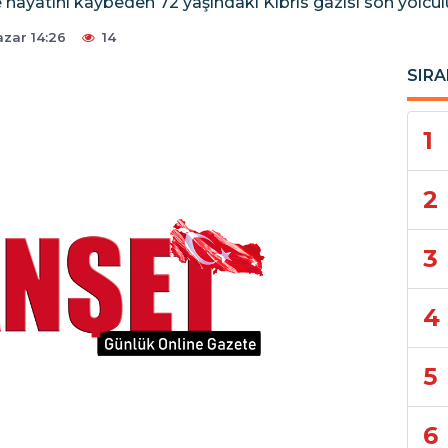
hayatını kaybeden 72 yaşındaki Kıbrıs gazisi son yolcul
zar 14:26
14
SIRA
1
2
3
4
5
6