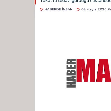
Tokat’ta tedavi gördüğü hastanede 
HABERDE İNSAN
03 Mayıs 2026 Pa