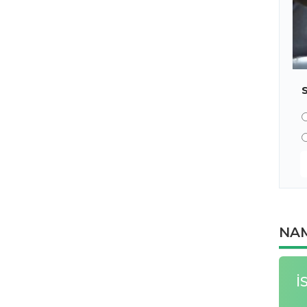
NAM
İ