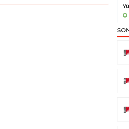
Sivas’ta 200 şehit yakını tatile uğurlandı
HABERDE İNSAN
SON