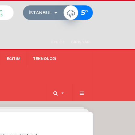
5
°
İSTANBUL
23
ÜYE OL
GİRİŞ YAP
EĞİTİM
TEKNOLOJİ