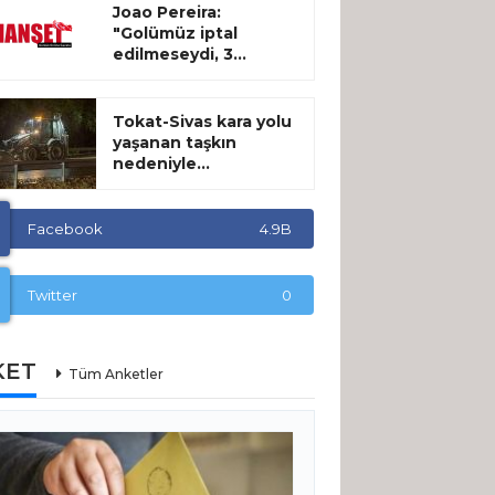
Joao Pereira:
"Golümüz iptal
edilmeseydi, 3...
Tokat-Sivas kara yolu
yaşanan taşkın
nedeniyle...
Facebook
4.9B
Twitter
0
KET
Tüm Anketler