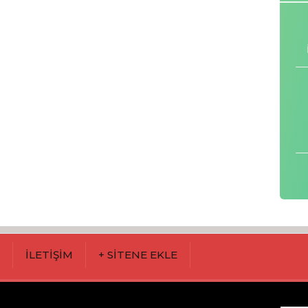
M
İLETİŞİM
+ SİTENE EKLE