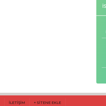
İ
M
İLETİŞİM
+ SİTENE EKLE