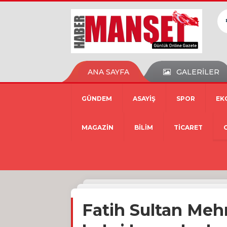
ANA SAYFA
GALERİLER
GÜNDEM
ASAYİŞ
SPOR
EK
MAGAZİN
BİLİM
TİCARET
Fatih Sultan Meh