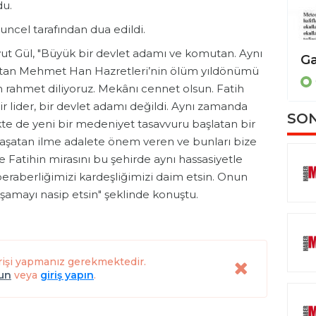
du.
uncel tarafından dua edildi.
ut Gül, "Büyük bir devlet adamı ve komutan. Aynı
Bilim diplomasisi için ortak çağrı
ultan Mehmet Han Hazretleri’nin ölüm yıldönümü
GENEL
an rahmet diliyoruz. Mekânı cennet olsun. Fatih
 lider, bir devlet adamı değildi. Aynı zamanda
SON
te de yeni bir medeniyet tasavvuru başlatan bir
a yaşatan ilme adalete önem veren ve bunları bize
e Fatihin mirasını bu şehirde aynı hassasiyetle
beraberliğimizi kardeşliğimizi daim etsin. Onun
yaşamayı nasip etsin" şeklinde konuştu.
rişi yapmanız gerekmektedir.
lun
veya
giriş yapın
.