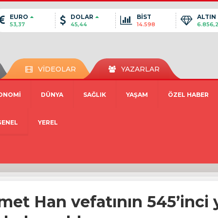
EURO
DOLAR
BİST
ALTIN
53,37
45,44
14.598
6.856,
VİDEOLAR
YAZARLAR
ONOMİ
DÜNYA
SAĞLIK
YAŞAM
ÖZEL HABER
GENEL
YEREL
met Han vefatının 545’inc