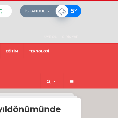
5
°
İSTANBUL
23
ÜYE OL
GİRİŞ YAP
EĞİTİM
TEKNOLOJİ
i yıldönümünde