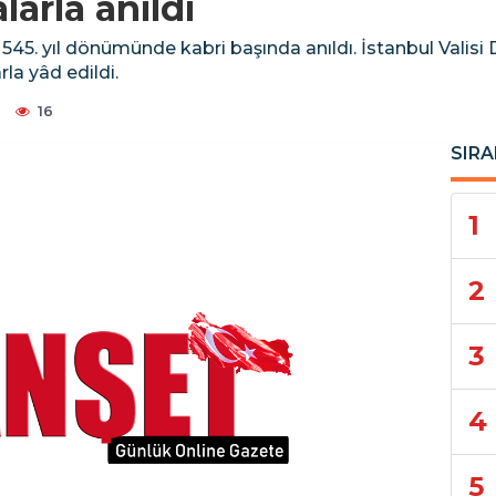
larla anıldı
545. yıl dönümünde kabri başında anıldı. İstanbul Valisi 
la yâd edildi.
16
SIRA
1
2
3
4
5