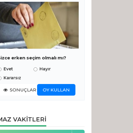
Sizce erken seçim olmalı mı?
Evet
Hayır
Kararsız
SONUÇLAR
OY KULLAN
AZ VAKİTLERİ