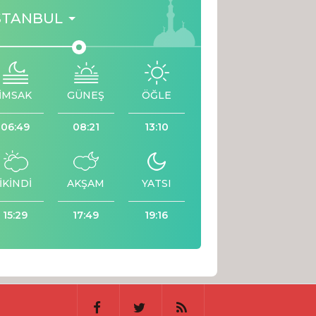
STANBUL
İMSAK
GÜNEŞ
ÖĞLE
06:49
08:21
13:10
İKİNDİ
AKŞAM
YATSI
15:29
17:49
19:16