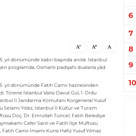
6
7
8
. yıl dönümünde kabri başında anıldı. İstanbul
9
leşen programda, Osmanlı padişahı dualarla yâd
1
5. yıl dönümünde Fatih Camii haziresinden
. Törene İstanbul Valisi Davut Gül, 1. Ordu
tanbul İl Jandarma Komutanı Korgeneral Yusuf
elami Yıldız, İstanbul İl Kültür ve Turizm
tüsü Doç. Dr. Emrullah Tuncel, Fatih Belediye
makamı Cafer Sarılı ve Fatih İlçe Müftüsü
 Fatih Camii İmamı Kurra Hafız Yusuf Yılmaz