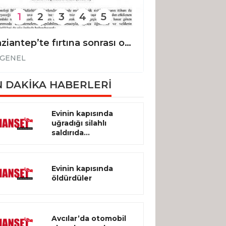
1
2
3
4
5
Gaziantep’te fırtına sonrası okullar tatil edildi
GENEL
GENEL
 DAKİKA HABERLERİ
Evinin kapısında
uğradığı silahlı
saldırıda...
Evinin kapısında
öldürdüler
Avcılar’da otomobil