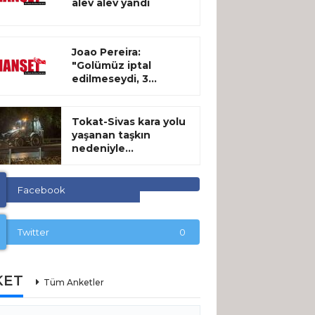
alev alev yandı
Joao Pereira:
"Golümüz iptal
edilmeseydi, 3...
Tokat-Sivas kara yolu
yaşanan taşkın
nedeniyle...
Facebook
Twitter
0
KET
Tüm Anketler