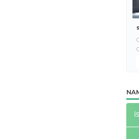
NAM
İ