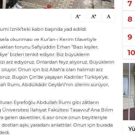
7
8
umi İznik’teki kabri başında yad edildi.
9
ela okunması ve Kur’an-ı Kerim tilavetiyle
aktan torunu Safiyüddin Erhan "Bazı kişiler,
1
ye’ bizleri tenkit ediyor. Biz büyüklerin
izi arz ediyoruz. Onlardan feyz alıyoruz. Büyüklerin
 oluyor. Onun için biz Allah’a olan halimizi arz
ıyoruz. Bugün Çin’de yaşayan Kadiriler Türkiye’ye,
ah Rumi, Abdülkâdir Geylânî’nin izlerini sürüyor,
turan Eşrefoğlu Abdullah Rumi gibi zâtların
niversitesi İlahiyat Fakültesi Tasavvuf Ana Bilim
ya gelen davetliler, 6 asır önce onun beyitleriyle
h dostları aşkı, yaradanı anlattılar. Onun için burada
Sivas’ta 200 şehit yakını tatile uğurlandı
dedi.