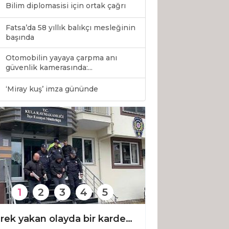
Bilim diplomasisi için ortak çağrı
Fatsa’da 58 yıllık balıkçı mesleğinin
başında
Otomobilin yayaya çarpma anı
güvenlik kamerasında:...
0
‘Miray kuş’ imza gününde
1
2
3
4
5
Yürek yakan olayda bir kardeş toprakta, diğeri cezaevinde