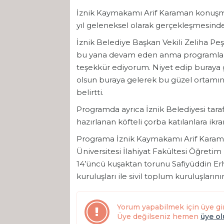
İznik Kaymakamı Arif Karaman konuşma
yıl geleneksel olarak gerçekleşmesinde
İznik Belediye Başkan Vekili Zeliha Peş
bu yana devam eden anma programları
teşekkür ediyorum. Niyet edip buraya 
olsun buraya gelerek bu güzel ortamın
belirtti.
Programda ayrıca İznik Belediyesi ta
hazırlanan köfteli çorba katılanlara ikra
Programa İznik Kaymakamı Arif Karama
Üniversitesi İlahiyat Fakültesi Öğretim
14’üncü kuşaktan torunu Safiyüddin Er
kuruluşları ile sivil toplum kuruluşlarını
Yorum yapabilmek için üye gi
Üye değilseniz hemen
üye o