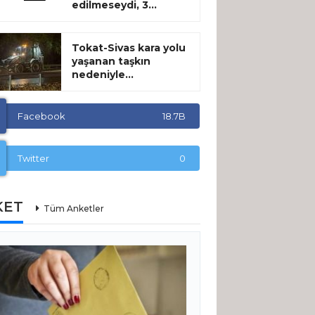
edilmeseydi, 3...
Tokat-Sivas kara yolu
yaşanan taşkın
nedeniyle...
Facebook
18.7B
Twitter
0
KET
Tüm Anketler