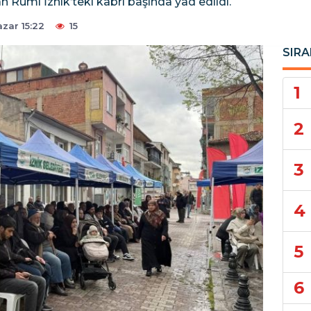
h Rumi İznik’teki kabri başında yad edildi.
zar 15:22
15
SIRA
1
2
3
4
5
6