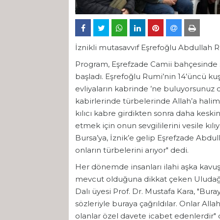
İznikli mutasavvıf Eşrefoğlu Abdullah R
Program, Eşrefzade Camii bahçesinde s
başladı. Eşrefoğlu Rumi’nin 14’üncü kuş
evliyaların kabrinde ’ne buluyorsunuz di
kabirlerinde türbelerinde Allah’a halim
kılıcı kabre girdikten sonra daha keskin
etmek için onun sevgililerini vesile kıl
Bursa’ya, İznik’e gelip Eşrefzade Abdull
onların türbelerini arıyor" dedi.
Her dönemde insanları ilahi aşka kavuş
mevcut olduğuna dikkat çeken Uludağ Ü
Dalı üyesi Prof. Dr. Mustafa Kara, "Bura
sözleriyle buraya çağrıldılar. Onlar Alla
olanlar özel davete icabet edenlerdir" 