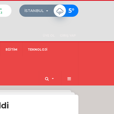
5
°
İSTANBUL
23
ÜYE OL
GİRİŞ YAP
EĞİTİM
TEKNOLOJİ
ldi