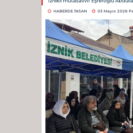
İznikli mutasavvıf Eşrefoğlu Abdulla
HABERDE İNSAN
03 Mayıs 2026 Pa