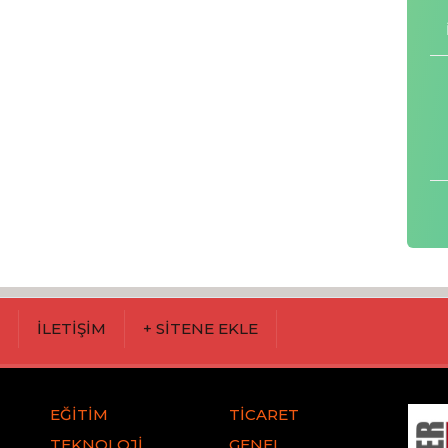
M
İLETİŞİM
+ SİTENE EKLE
EĞİTİM
TİCARET
TEKNOLOJİ
GENEL