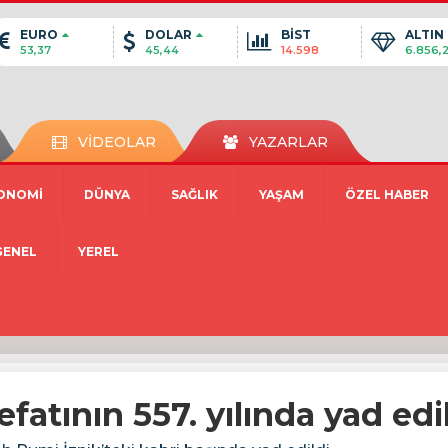
EURO
DOLAR
BİST
ALTIN
53,37
45,44
14.598
6.856,
VİDEOLAR
YAZARLAR
ONOMİ
DÜNYA
SAĞLIK
YAŞAM
ÖZEL HABER
GENEL
YEREL
fatının 557. yılında yad edi