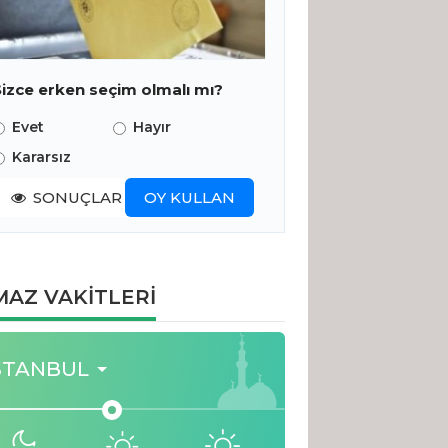
Sizce erken seçim olmalı mı?
Evet
Hayır
Kararsız
SONUÇLAR
OY KULLAN
AZ VAKİTLERİ
STANBUL