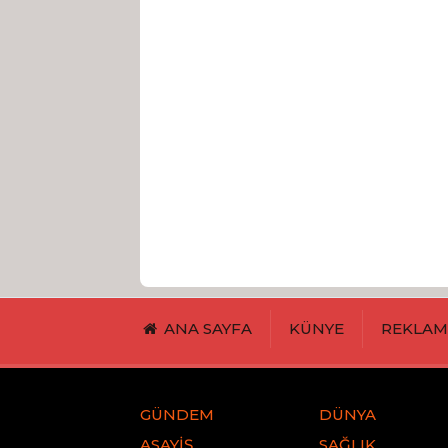
ANA SAYFA
KÜNYE
REKLA
GÜNDEM
DÜNYA
ASAYİŞ
SAĞLIK