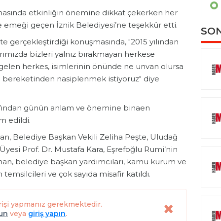
HABERDE İNSAN
sında etkinliğin önemine dikkat çekerken her
 emeği geçen İznik Belediyesi’ne teşekkür etti.
SON
te gerçekleştirdiği konuşmasında, "2015 yılından
mızda bizleri yalnız bırakmayan herkese
gelen herkes, isimlerinin önünde ne unvan olursa
 bereketinden nasiplenmek istiyoruz" diye
rafından günün anlam ve önemine binaen
m edildi.
n, Belediye Başkan Vekili Zeliha Peşte, Uludağ
 Üyesi Prof. Dr. Mustafa Kara, Eşrefoğlu Rumi’nin
han, belediye başkan yardımcıları, kamu kurum ve
n temsilcileri ve çok sayıda misafir katıldı.
rişi yapmanız gerekmektedir.
lun
veya
giriş yapın
.