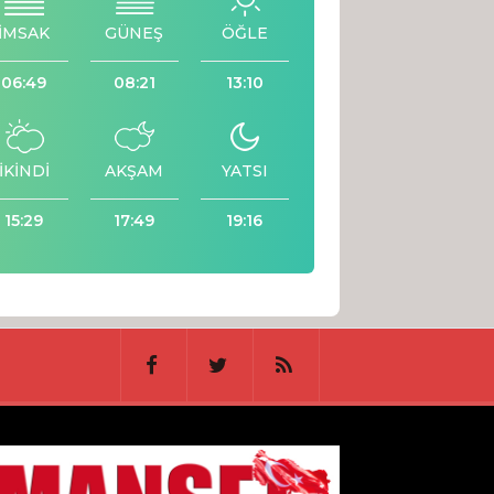
İMSAK
GÜNEŞ
ÖĞLE
06:49
08:21
13:10
İKİNDİ
AKŞAM
YATSI
15:29
17:49
19:16