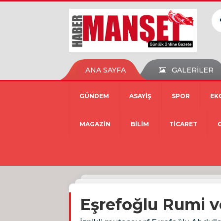
ANA SAYFA
GALERİLER
GÜNDEM
ASAYİŞ
SPOR
EK
MAGAZİN
BİLİM
TİCARET
Eşrefoğlu Rumi ve