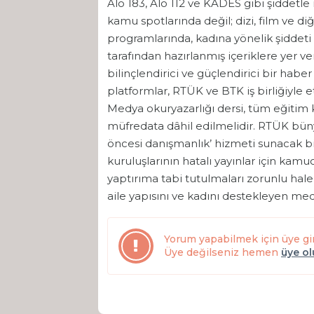
Alo 183, Alo 112 ve KADES gibi şiddetl
kamu spotlarında değil; dizi, film ve d
programlarında, kadına yönelik şiddeti
tarafından hazırlanmış içeriklere yer ve
bilinçlendirici ve güçlendirici bir habe
platformlar, RTÜK ve BTK iş birliğiyle
Medya okuryazarlığı dersi, tüm eğitim
müfredata dâhil edilmelidir. RTÜK büny
öncesi danışmanlık’ hizmeti sunacak bi
kuruluşlarının hatalı yayınlar için kam
yaptırıma tabi tutulmaları zorunlu hale ge
aile yapısını ve kadını destekleyen medy
Yorum yapabilmek için üye gi
Üye değilseniz hemen
üye o