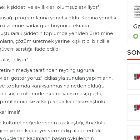
k şiddeti ve evlilikleri olumsuz etkiliyor"
 kuşağı programlarına yönelik oldu. Kadına yönelik
 dizilerine kadar gün boyunca ekrana
Bilim diplomasisi için ortak çağrı
i oluşturarak şiddetin toplumda yeniden üretimine
GENEL
mların, çözüm üretmek yerine kışkırtıcı bir dille
eni sarstığı ifade edildi.
SON
aştırılıyor"
etinin medya tarafından reyting uğruna
ekleri gösteriyoruz" iddiasıyla sunulan yapımların,
ği ve toplumda kanıksanmasına neden olduğu
a da suçlu rollerinde ekrana yansıması; güçlü,
fillerinin ise arka planda kalması eleştirildi.
karılmalı"
 kültürel değerlerinden uzaklaştığı, Anadolu
ine yeteri kadar yer vermediği ifade edildi.
 güçlenen kadınların başarı öykülerinin