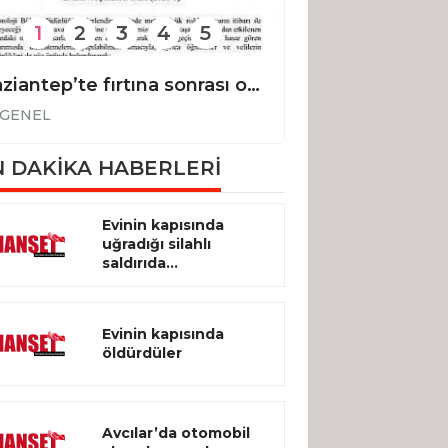
1
2
3
4
5
Gaziantep’te fırtına sonrası okullar tatil edildi
GENEL
GENEL
 DAKİKA HABERLERİ
Evinin kapısında
uğradığı silahlı
saldırıda...
Evinin kapısında
öldürdüler
Avcılar’da otomobil