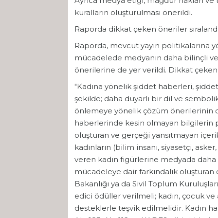
Ayrıca medya etiği, mağdur hakları ve
kuralların oluşturulması önerildi.
Raporda dikkat çeken öneriler sıraland
Raporda, mevcut yayın politikalarına yön
mücadelede medyanın daha bilinçli ve 
önerilerine de yer verildi. Dikkat çeken 
"Kadına yönelik şiddet haberleri, şid
şekilde; daha duyarlı bir dil ve semboli
önlemeye yönelik çözüm önerilerinin de 
haberlerinde kesin olmayan bilgilerin pa
oluşturan ve gerçeği yansıtmayan içeri
kadınların (bilim insanı, siyasetçi, ask
veren kadın figürlerine medyada daha fa
mücadeleye dair farkındalık oluşturan d
Bakanlığı ya da Sivil Toplum Kuruluşları
edici ödüller verilmeli; kadın, çocuk ve
desteklerle teşvik edilmelidir. Kadın hak