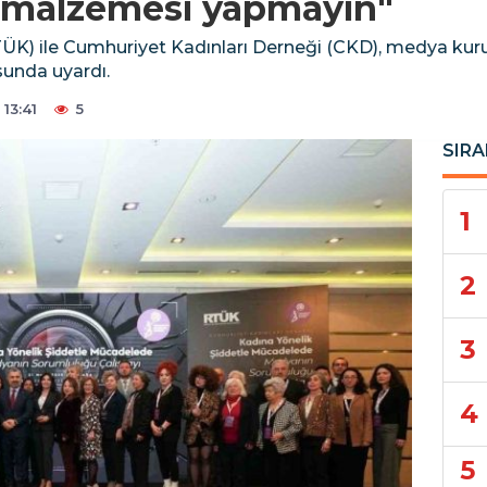
ng malzemesi yapmayın"
K) ile Cumhuriyet Kadınları Derneği (CKD), medya kurul
sunda uyardı.
13:41
5
SIRA
1
2
3
4
5