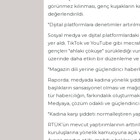
görünmez kılınması, genç kuşakların ka
değerlendirildi.
"Dijital platformlara denetimler artırılm
Sosyal medya ve dijital platformlardaki
yer aldı. TikTok ve YouTube gibi mecrala
gençleri "ahlaki çöküşe" sürüklediği vu
üzerinde daha etkin bir düzenleme ve
"Magazin dili yerine güçlendirici haberl
Raporda; medyada kadına yönelik şidde
başlıkların sansasyonel olması ve mağdur
tür haberciliğin, farkındalık oluşturmak 
Medyaya, çözüm odaklı ve güçlendirici b
"Kadına karşı şiddeti normalleştiren yap
RTÜK’ün mevcut yaptırımlarının arttırı
kuruluşlarına yönelik kamuoyuna açık ve