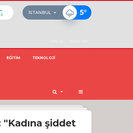
5
°
İSTANBUL
23
ÜYE OL
GİRİŞ YAP
EĞİTİM
TEKNOLOJİ
 "Kadına şiddet