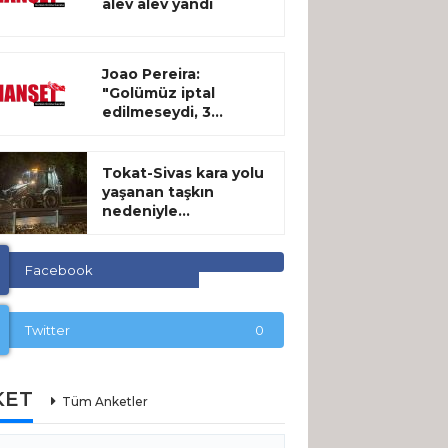
alev alev yandı
Joao Pereira:
"Golümüz iptal
edilmeseydi, 3...
Tokat-Sivas kara yolu
yaşanan taşkın
nedeniyle...
Facebook
Twitter
0
KET
Tüm Anketler