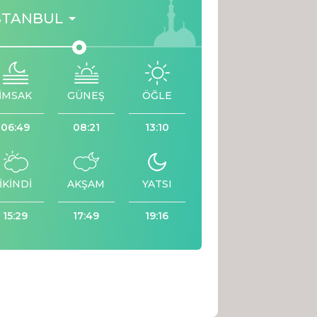
STANBUL
İMSAK
GÜNEŞ
ÖĞLE
06:49
08:21
13:10
İKİNDİ
AKŞAM
YATSI
15:29
17:49
19:16