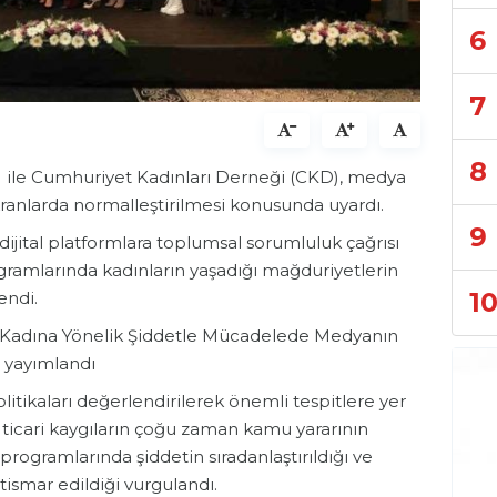
6
7
8
 ile Cumhuriyet Kadınları Derneği (CKD), medya
kranlarda normalleştirilmesi konusunda uyardı.
9
ijital platformlara toplumsal sorumluluk çağrısı
ogramlarında kadınların yaşadığı mağduriyetlerin
1
endi.
 "Kadına Yönelik Şiddetle Mücadelede Medyanın
u yayımlandı
itikaları değerlendirilerek önemli tespitlere yer
ve ticari kaygıların çoğu zaman kamu yararının
programlarında şiddetin sıradanlaştırıldığı ve
ismar edildiği vurgulandı.