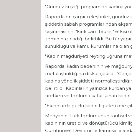
"Gündüz kuşağı programları kadına yöneli
Raporda en çarpıcı eleştiriler, gündüz
şiddetin sabah programlarından akşam
taşınmasının, "kırık cam teorisi" etkis
zemin hazırladığı belirtildi. Bu tür yapı
sunulduğu ve kamu kurumlarına olan güv
"Kadın mağduriyeti reyting uğruna metal
Raporda, kadın bedeninin ve mağduriy
metalaştırıldığına dikkat çekildi. "Gerç
kadına yönelik şiddeti normalleştirdi
belirtildi. Kadınların yalnızca kurban y
üretken ve topluma katkı sunan kadın pro
"Ekranlarda güçlü kadın figürleri öne çı
Medyanın, Türk toplumunun tarihsel ve
kadınının üretici ve dönüştürücü kimliğ
Cumhuriyet Devrimi ile kamusal alanda