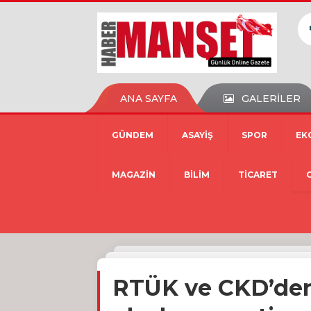
ANA SAYFA
GALERİLER
GÜNDEM
ASAYİŞ
SPOR
EK
MAGAZİN
BİLİM
TİCARET
RTÜK ve CKD’den 