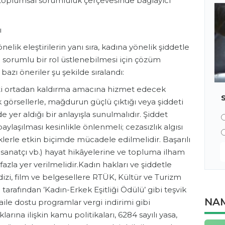
 toplumsal sorumluluk çerçevesinde bağlayıcı
ı
elik eleştirilerin yanı sıra, kadına yönelik şiddetle
sorumlu bir rol üstlenebilmesi için çözüm
bazı öneriler şu şekilde sıralandı:
deti ortadan kaldırma amacına hizmet edecek
k görsellerle, mağdurun güçlü çıktığı veya şiddeti
yer aldığı bir anlayışla sunulmalıdır. Şiddet
ylaşılması kesinlikle önlenmeli; cezasızlık algısı
klerle etkin biçimde mücadele edilmelidir. Başarılı
er, sanatçı vb.) hayat hikâyelerine ve topluma ilham
zla yer verilmelidir.Kadın hakları ve şiddetle
izi, film ve belgesellere RTÜK, Kültür ve Turizm
 tarafından ’Kadın-Erkek Eşitliği Ödülü’ gibi teşvik
NAM
 aile dostu programlar vergi indirimi gibi
larına ilişkin kamu politikaları, 6284 sayılı yasa,