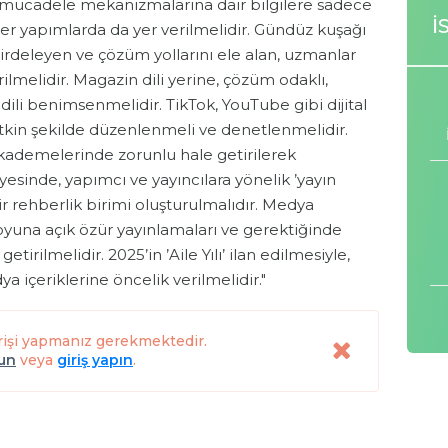
e mücadele mekanizmalarına dair bilgilere sadece
İ
iğer yapımlarda da yer verilmelidir. Gündüz kuşağı
 irdeleyen ve çözüm yollarını ele alan, uzmanlar
rilmelidir. Magazin dili yerine, çözüm odaklı,
r dili benimsenmelidir. TikTok, YouTube gibi dijital
 etkin şekilde düzenlenmeli ve denetlenmelidir.
 kademelerinde zorunlu hale getirilerek
esinde, yapımcı ve yayıncılara yönelik ’yayın
r rehberlik birimi oluşturulmalıdır. Medya
uoyuna açık özür yayınlamaları ve gerektiğinde
tirilmelidir. 2025’in ’Aile Yılı’ ilan edilmesiyle,
a içeriklerine öncelik verilmelidir."
rişi yapmanız gerekmektedir.
lun
veya
giriş yapın
.