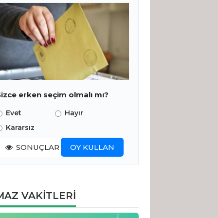
Sizce erken seçim olmalı mı?
Evet
Hayır
Kararsız
SONUÇLAR
OY KULLAN
AZ VAKİTLERİ