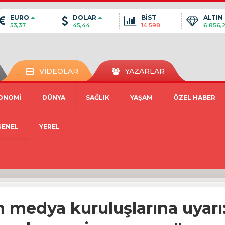
EURO
DOLAR
BİST
ALTIN
53,37
45,44
14.598
6.856,
VİDEOLAR
YAZARLAR
ONOMİ
DÜNYA
SAĞLIK
YAŞAM
ÖZEL HABER
GENEL
YEREL
medya kuruluşlarına uyarı: