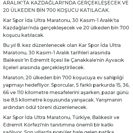
ARALIK'TA KAZDAĞLARI'NDA GERÇEKLEŞECEK VE
20 ÜLKEDEN BİN 700 KOŞUCU KATILACAK.
Kar Spor İda Ultra Maratonu, 30 Kasım-1 Aralık’ta
Kazdağları’nda gerçekleşecek ve 20 ülkeden bin 700
koşucu katılacak.
Bu yıl 8. kez düzenlenecek olan Kar Spor İda Ultra
Maratonu, 30 Kasım-1 Aralık tarihleri arasında
Balıkesir’in Edremit ilçesi ile Çanakkale’nin Ayvacık
ilçeleri arasında gerçekleştirilecek.
Maraton, 20 ülkeden bin 700 koşucuya ev sahipliği
yapmayı hedefliyor. Sporcular, 5 farklı parkurda 15, 36,
66 ve 110 kilometre mesafelerini aşarken, pazar günü
ise 8,5 kilometre koşusunda yarışacak. Yarışmanın
ardından ödül töreni düzenlenecek.
Kar Spor İda Ultra Maratonu, Türkiye, Balıkesir ve
Edremit Körfezi’nin tanıtımına önemli bir katkı
sağlıyor. Son yıllarda popüler hale gelen patika