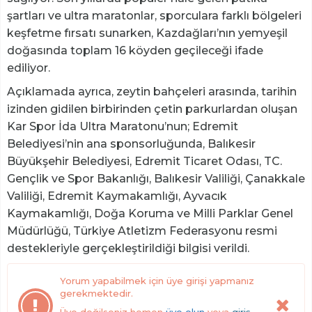
şartları ve ultra maratonlar, sporculara farklı bölgeleri
keşfetme fırsatı sunarken, Kazdağları’nın yemyeşil
doğasında toplam 16 köyden geçileceği ifade
ediliyor.
Açıklamada ayrıca, zeytin bahçeleri arasında, tarihin
izinden gidilen birbirinden çetin parkurlardan oluşan
Kar Spor İda Ultra Maratonu’nun; Edremit
Belediyesi’nin ana sponsorluğunda, Balıkesir
Büyükşehir Belediyesi, Edremit Ticaret Odası, TC.
Gençlik ve Spor Bakanlığı, Balıkesir Valiliği, Çanakkale
Valiliği, Edremit Kaymakamlığı, Ayvacık
Kaymakamlığı, Doğa Koruma ve Milli Parklar Genel
Müdürlüğü, Türkiye Atletizm Federasyonu resmi
destekleriyle gerçekleştirildiği bilgisi verildi.
Yorum yapabilmek için üye girişi yapmanız
gerekmektedir.
Üye değilseniz hemen
üye olun
veya
giriş