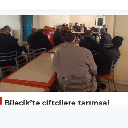
Bilecik’te çiftçilere tarımsal
eğitim
BİLECİK
26 Nisan 2026 - 10:02
14