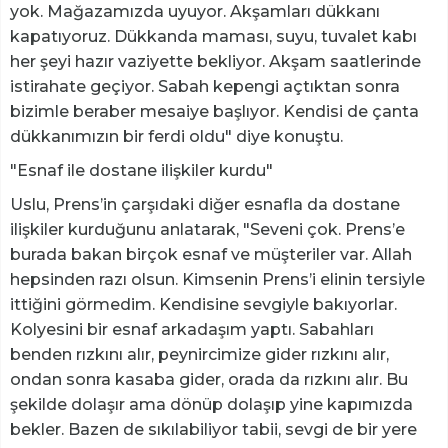
yok. Mağazamızda uyuyor. Akşamları dükkanı
kapatıyoruz. Dükkanda maması, suyu, tuvalet kabı
her şeyi hazır vaziyette bekliyor. Akşam saatlerinde
istirahate geçiyor. Sabah kepengi açtıktan sonra
bizimle beraber mesaiye başlıyor. Kendisi de çanta
dükkanımızın bir ferdi oldu" diye konuştu.
"Esnaf ile dostane ilişkiler kurdu"
Uslu, Prens’in çarşıdaki diğer esnafla da dostane
ilişkiler kurduğunu anlatarak, "Seveni çok. Prens’e
burada bakan birçok esnaf ve müşteriler var. Allah
hepsinden razı olsun. Kimsenin Prens’i elinin tersiyle
ittiğini görmedim. Kendisine sevgiyle bakıyorlar.
Kolyesini bir esnaf arkadaşım yaptı. Sabahları
benden rızkını alır, peynircimize gider rızkını alır,
ondan sonra kasaba gider, orada da rızkını alır. Bu
şekilde dolaşır ama dönüp dolaşıp yine kapımızda
bekler. Bazen de sıkılabiliyor tabii, sevgi de bir yere