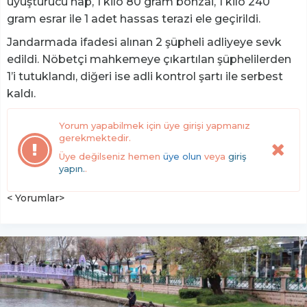
uyuşturucu hap, 1 kilo 80 gram bonzai, 1 kilo 240
gram esrar ile 1 adet hassas terazi ele geçirildi.
Jandarmada ifadesi alınan 2 şüpheli adliyeye sevk
edildi. Nöbetçi mahkemeye çıkartılan şüphelilerden
1’i tutuklandı, diğeri ise adli kontrol şartı ile serbest
kaldı.
Yorum yapabilmek için üye girişi yapmanız
gerekmektedir.
Üye değilseniz hemen
üye olun
veya
giriş
yapın.
.
< Yorumlar>