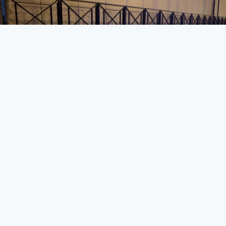
Alkollü sürücü ehliyeti
kaptırınca ağladı
ASAYİŞ
26 Nisan 2026 - 10:09
16