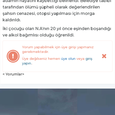
adamın hayatını kaybettiği belirlendi. Belediye tabibi
tarafından ölümü şüpheli olarak değerlendirilen
şahsın cenazesi, otopsi yapılması için morga
kaldırıldı.
İki çocuğu olan N.A’nın 20 yıl önce eşinden boşandığı
ve alkol bağımlısı olduğu öğrenildi.
Yorum yapabilmek için üye girişi yapmanız
gerekmektedir.
Üye değilseniz hemen
üye olun
veya
giriş
yapın.
.
< Yorumlar>