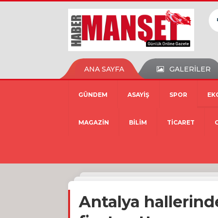
ANA SAYFA
GALERİLER
GÜNDEM
ASAYİŞ
SPOR
EK
MAGAZİN
BİLİM
TİCARET
Antalya hallerind