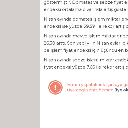
göstermiştir. Domates ve sebze fiyat en
endeksi ortalama civarında artış göster
Nisan ayında domates işlem miktar endek
endeksi ise yüzde 39,59 ile rekor artış o
Nisan ayında meyve işlem miktar endeks
26,38 arttı. Son yedi yılın Nisan aylar
de işlem fiyat endeksi için üçüncü en bü
Nisan ayında sebze işlem miktar endeks
fiyat endeksi yüzde 7,66 ile rekor artış 
Yorum yapabilmek için üye gi
Üye değilseniz hemen
üye o