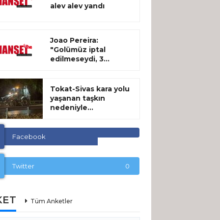
alev alev yandı
Joao Pereira:
"Golümüz iptal
edilmeseydi, 3...
Tokat-Sivas kara yolu
yaşanan taşkın
nedeniyle...
Facebook
Twitter
0
KET
Tüm Anketler