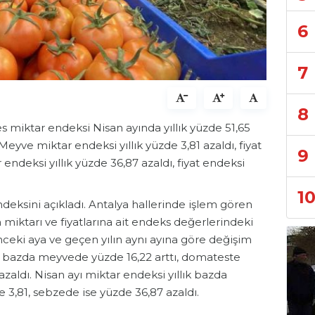
6
7
8
 miktar endeksi Nisan ayında yıllık yüzde 51,65
 Meyve miktar endeksi yıllık yüzde 3,81 azaldı, fiyat
9
endeksi yıllık yüzde 36,87 azaldı, fiyat endeksi
1
ndeksini açıkladı. Antalya hallerinde işlem gören
miktarı ve fiyatlarına ait endeks değerlerindeki
önceki aya ve geçen yılın aynı ayına göre değişim
ık bazda meyvede yüzde 16,22 arttı, domateste
zaldı. Nisan ayı miktar endeksi yıllık bazda
3,81, sebzede ise yüzde 36,87 azaldı.