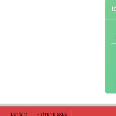
İ
M
İLETİŞİM
+ SİTENE EKLE