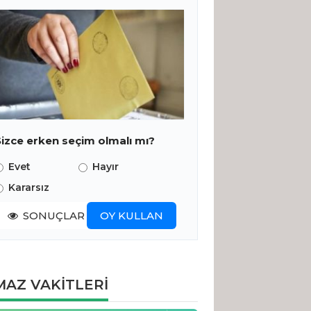
Sizce erken seçim olmalı mı?
Evet
Hayır
Kararsız
SONUÇLAR
OY KULLAN
AZ VAKİTLERİ