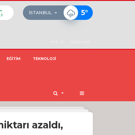
5
°
İSTANBUL
23
ÜYE OL
GİRİŞ YAP
EĞİTİM
TEKNOLOJİ
ktarı azaldı,