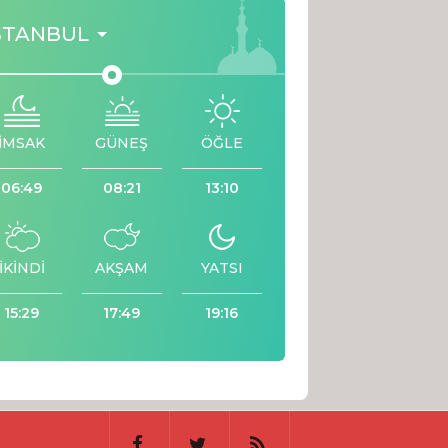
STANBUL
İMSAK
GÜNEŞ
ÖĞLE
06:49
08:21
13:10
İKİNDİ
AKŞAM
YATSI
15:29
17:49
19:16