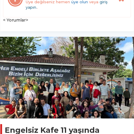
Üye değilseniz hemen
üye olun
veya
giriş
yapın.
.
< Yorumlar>
Engelsiz Kafe 11 yaşında