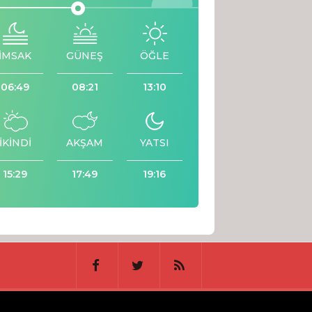
İMSAK
GÜNEŞ
ÖĞLE
06:49
08:21
13:10
İKİNDİ
AKŞAM
YATSI
15:29
17:49
19:16