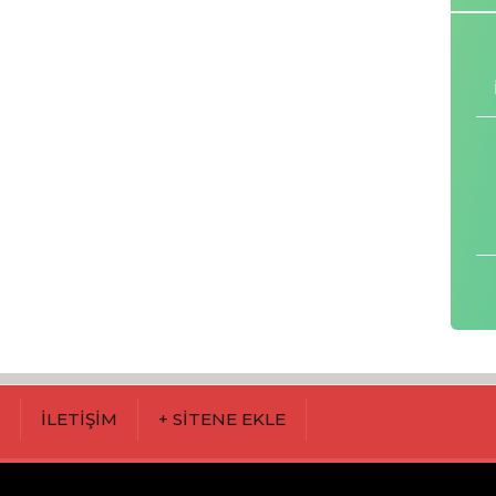
M
İLETİŞİM
+ SİTENE EKLE