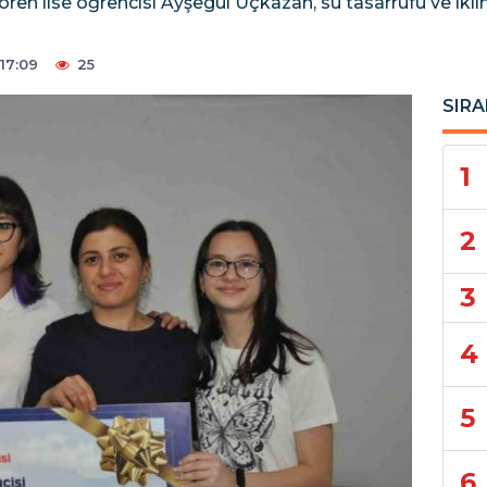
ören lise öğrencisi Ayşegül Üçkazan, su tasarrufu ve iklim
17:09
25
SIRA
1
2
3
4
5
6