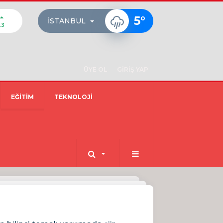
5
°
İSTANBUL
23
ÜYE OL
GİRİŞ YAP
EĞİTİM
TEKNOLOJİ