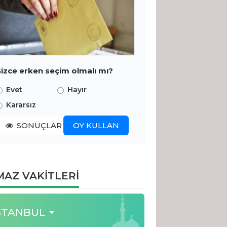
Sizce erken seçim olmalı mı?
Evet
Hayır
Kararsız
SONUÇLAR
OY KULLAN
AZ VAKİTLERİ
STANBUL