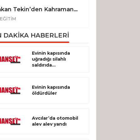
Bakan Tekin’den Kahramanmaraş’taki okul saldırısında hayatını kaybeden öğrenci için taziye mesajı
EĞİTİM
EĞİTİM
 DAKİKA HABERLERİ
Evinin kapısında
uğradığı silahlı
saldırıda...
Evinin kapısında
öldürdüler
Avcılar’da otomobil
alev alev yandı