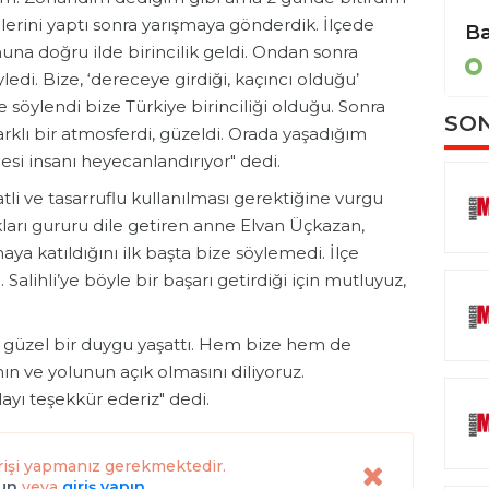
erini yaptı sonra yarışmaya gönderdik. İlçede
Hatay’da depremin ardından inşa edilen 232’inci okulun açılışı gerçekleştirildi
nuna doğru ilde birincilik geldi. Ondan sonra
EĞİTİM
edi. Bize, ‘dereceye girdiği, kaçıncı olduğu’
söylendi bize Türkiye birinciliği olduğu. Sonra
SON
Farklı bir atmosferdi, güzeldi. Orada yaşadığım
i insanı heyecanlandırıyor" dedi.
tli ve tasarruflu kullanılması gerektiğine vurgu
kları gururu dile getiren anne Elvan Üçkazan,
a katıldığını ilk başta bize söylemedi. İlçe
Salihli’ye böyle bir başarı getirdiği için mutluyuz,
e güzel bir duygu yaşattı. Hem bize hem de
nın ve yolunun açık olmasını diliyoruz.
yı teşekkür ederiz" dedi.
rişi yapmanız gerekmektedir.
lun
veya
giriş yapın
.