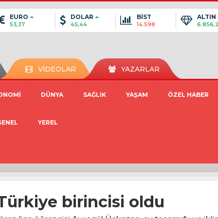
EURO
DOLAR
BİST
ALTIN
53,37
45,44
14.598
6.856,
VİDEOLAR
YAZARLAR
ONOMİ
DÜNYA
SAĞLIK
YAŞAM
ÖZEL HABER
GENEL
YEREL
Türkiye birincisi oldu