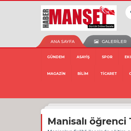
ANA SAYFA
GALERİLER
GÜNDEM
ASAYİŞ
SPOR
EK
MAGAZİN
BİLİM
TİCARET
Manisalı öğrenci 