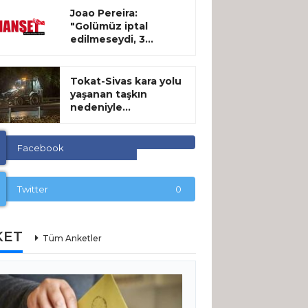
Joao Pereira:
"Golümüz iptal
edilmeseydi, 3...
Tokat-Sivas kara yolu
yaşanan taşkın
nedeniyle...
Facebook
Twitter
0
KET
Tüm Anketler