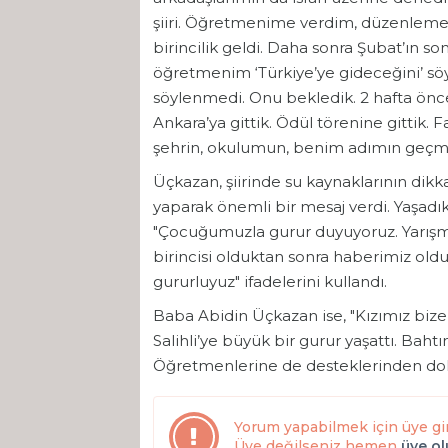
şiiri. Öğretmenime verdim, düzenlemel
birincilik geldi. Daha sonra Şubat’ın so
öğretmenim ‘Türkiye’ye gideceğini’ söyl
söylenmedi. Onu bekledik. 2 hafta önce 
Ankara’ya gittik. Ödül törenine gittik. 
şehrin, okulumun, benim adımın geçmes
Üçkazan, şiirinde su kaynaklarının dikka
yaparak önemli bir mesaj verdi. Yaşadı
"Çocuğumuzla gurur duyuyoruz. Yarışmay
birincisi olduktan sonra haberimiz oldu. 
gururluyuz" ifadelerini kullandı.
Baba Abidin Üçkazan ise, "Kızımız biz
Salihli’ye büyük bir gurur yaşattı. Bahtı
Öğretmenlerine de desteklerinden dola
Yorum yapabilmek için üye gi
Üye değilseniz hemen
üye o