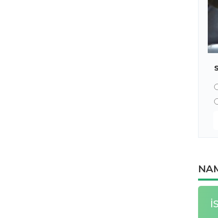
NAM
İ