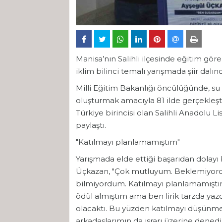
Manisa’nın Salihli ilçesinde eğitim gör
iklim bilinci temalı yarışmada şiir dalın
Milli Eğitim Bakanlığı öncülüğünde, su k
oluşturmak amacıyla 81 ilde gerçekleştir
Türkiye birincisi olan Salihli Anadolu L
paylaştı.
"Katılmayı planlamamıştım"
Yarışmada elde ettiği başarıdan dolay
Üçkazan, "Çok mutluyum. Beklemiyordu
bilmiyordum. Katılmayı planlamamıştı
ödül almıştım ama ben lirik tarzda yaz
olacaktı. Bu yüzden katılmayı düşünm
arkadaşlarımın da ısrarı üzerine dene