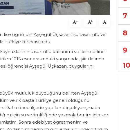
7
8
en lise öğrencisi Ayşegül Üçkazan, su tasarrufu ve
da Türkiye birincisi oldu.
9
aynaklarının tasarruflu kullanımı ve iklim bilinci
ilen 1215 eser arasındaki yarışmada, şiir dalında
1
isesi öğrencisi Ayşegül Üçkazan, duygularını
ı büyük mutluluk duyduğunu belirten Ayşegül
m ve ilk başta Türkiye geneli olduğunu
m. Daha önce ilçede yapılan birçok yarışmada
dığım için su verimliliğinde yazmak benim için zor
emiştim. Sonra edebiyat öğretmenim ve
dim. Zorlandım dediğim gibi ama 2 günde bitirdim