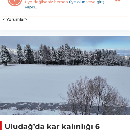
Üye değilseniz hemen
üye olun
veya
giriş
yapın.
.
< Yorumlar>
Uludağ’da kar kalınlığı 6