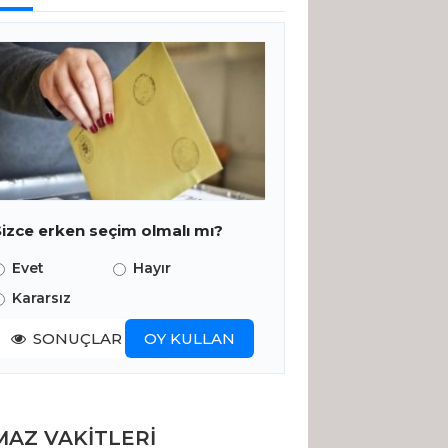
Sizce erken seçim olmalı mı?
Evet
Hayır
Kararsız
SONUÇLAR
OY KULLAN
AZ VAKİTLERİ