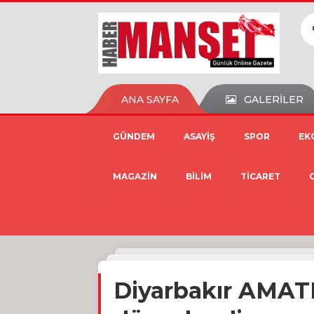
ANA SAYFA
GALERİLER
GÜNDEM
ASAYİŞ
SPOR
EK
MAGAZİN
BİLİM
TİCARET
Diyarbakır AMAT