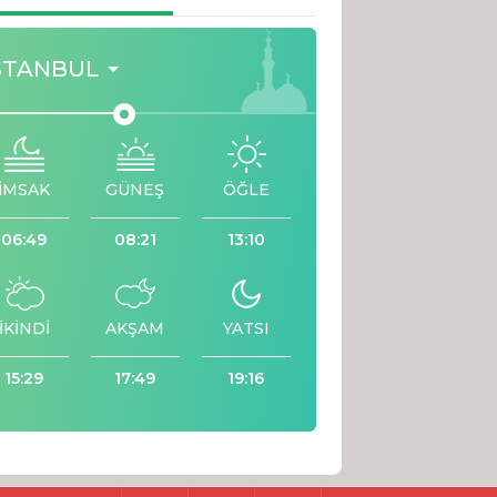
STANBUL
İMSAK
GÜNEŞ
ÖĞLE
06:49
08:21
13:10
İKİNDİ
AKŞAM
YATSI
15:29
17:49
19:16