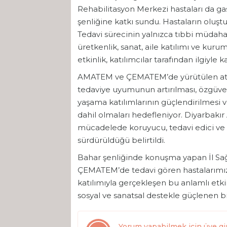
Rehabilitasyon Merkezi hastaları da gas
şenliğine katkı sundu. Hastaların oluşt
Tedavi sürecinin yalnızca tıbbi müdaha
üretkenlik, sanat, aile katılımı ve kurum
etkinlik, katılımcılar tarafından ilgiyle ka
AMATEM ve ÇEMATEM’de yürütülen atölye 
tedaviye uyumunun artırılması, özgüve
yaşama katılımlarının güçlendirilmesi ve
dahil olmaları hedefleniyor. Diyarbak
mücadelede koruyucu, tedavi edici ve r
sürdürüldüğü belirtildi.
Bahar şenliğinde konuşma yapan İl Sa
ÇEMATEM’de tedavi gören hastalarımız, a
katılımıyla gerçekleşen bu anlamlı etkin
sosyal ve sanatsal destekle güçlenen b
Yorum yapabilmek için üye gi