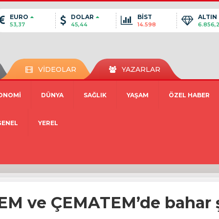
EURO
DOLAR
BİST
ALTIN
53,37
45,44
14.598
6.856,
VİDEOLAR
YAZARLAR
ONOMİ
DÜNYA
SAĞLIK
YAŞAM
ÖZEL HABER
GENEL
YEREL
EM ve ÇEMATEM’de bahar ş