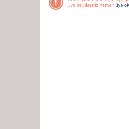
Üye değilseniz hemen
üye o