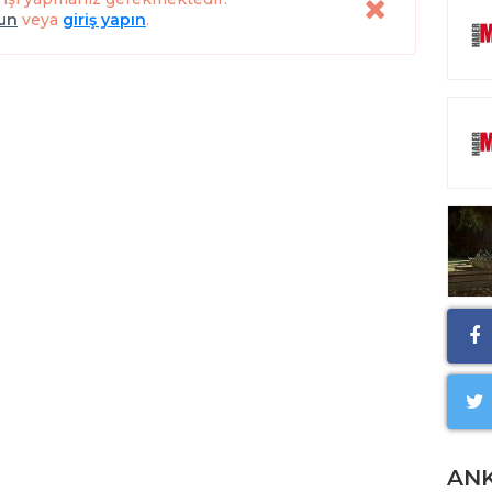
lun
veya
giriş yapın
.
AN