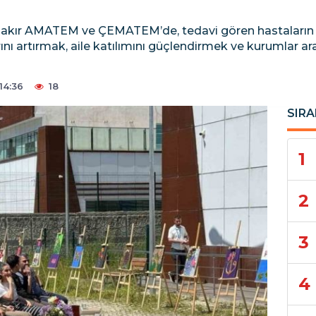
arbakır AMATEM ve ÇEMATEM’de, tedavi gören hastaların 
 artırmak, aile katılımını güçlendirmek ve kurumlar arası
14:36
18
SIRA
1
2
3
4