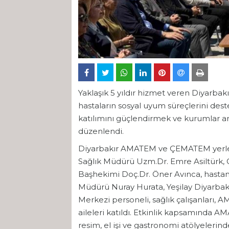
Yaklaşık 5 yıldır hizmet veren Diyar
hastaların sosyal uyum süreçlerini dest
katılımını güçlendirmek ve kurumlar aras
düzenlendi.
Diyarbakır AMATEM ve ÇEMATEM yerleşke
Sağlık Müdürü Uzm.Dr. Emre Asiltürk, G
Başhekimi Doç.Dr. Öner Avınca, hastane
Müdürü Nuray Hurata, Yeşilay Diyarbakır
Merkezi personeli, sağlık çalışanları,
aileleri katıldı. Etkinlik kapsamınd
resim, el işi ve gastronomi atölyelerinde