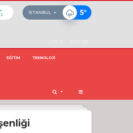
5
°
İSTANBUL
23
ÜYE OL
GİRİŞ YAP
EĞİTİM
TEKNOLOJİ
enliği