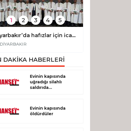
1
2
3
4
5
Diyarbakır’da hafızlar için icazet töreni
DİYARBAKIR
DİYARBAKIR
 DAKİKA HABERLERİ
Evinin kapısında
uğradığı silahlı
saldırıda...
Evinin kapısında
öldürdüler