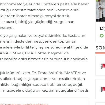
tronomi atölyelerinde ürettikleri pastalarla bahar
urduğu orkestra tarafından mini konser verildi.
lelerden ibaret olmadığı, sosyal destek,
lar arası iş birliğiyle güçlendiği vurgulanan
rşılandı.
Amed Sportif Faaliyetler’in, Süper Lig heyecanı için dev ekranlar kurulacak
çalışmaları ve sosyal etkinliklerle; hastaların
DİYARBAKIR
nlerinin desteklenmesi, yeniden toplumsal
 aileleriyle birlikte iyileşme sürecine aktif şekilde
SON
ır AMATEM ve ÇEMATEM’de, bağımlılıkla
ehabilite edici hizmetlerin bütüncül bir anlayışla
ğlık Müdürü Uzm. Dr. Emre Asiltürk, "AMATEM ve
ileleri, sağlık çalışanlarımız ve misafirlerimizin
likte, bağımlılığın sadece tıbbi bir süreç değil,
ir mücadele olduğu bir kez daha vurgulandı’’ dedi.
rişi yapmanız gerekmektedir.