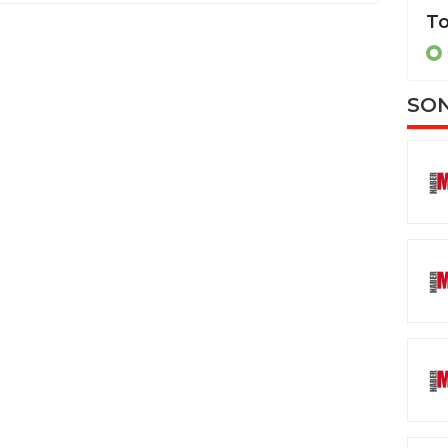
Batman’da şimşekler geceyi aydınlattı
ÇEVRE
SON