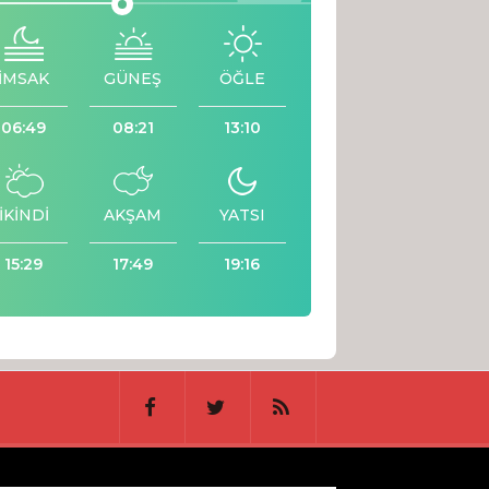
İMSAK
GÜNEŞ
ÖĞLE
06:49
08:21
13:10
İKİNDİ
AKŞAM
YATSI
15:29
17:49
19:16