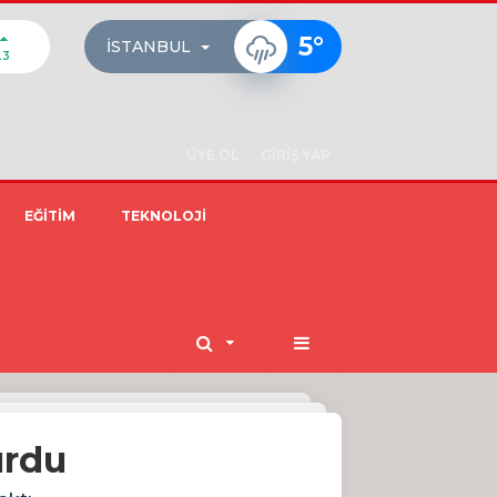
5
°
İSTANBUL
23
ÜYE OL
GİRİŞ YAP
EĞİTİM
TEKNOLOJİ
urdu