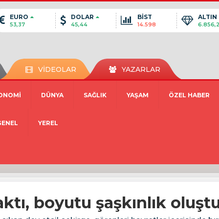
EURO
DOLAR
BİST
ALTIN
53,37
45,44
14.598
6.856,
VİDEOLAR
YAZARLAR
ONOMİ
DÜNYA
SAĞLIK
YAŞAM
ÖZEL HABER
GENEL
YEREL
ktı, boyutu şaşkınlık oluşt