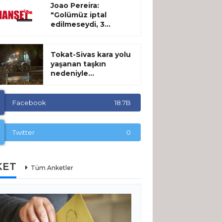
Joao Pereira:
"Golümüz iptal
edilmeseydi, 3...
Tokat-Sivas kara yolu
yaşanan taşkın
nedeniyle...
Facebook
18.7B
Twitter
0
KET
Tüm Anketler