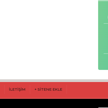
M
İLETİŞİM
+ SİTENE EKLE