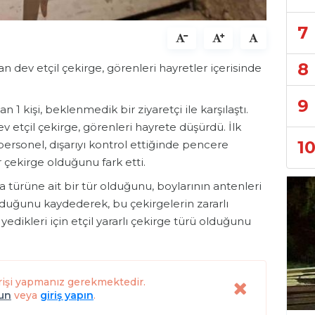
7
8
an dev etçil çekirge, görenleri hayretler içerisinde
9
 1 kişi, beklenmedik bir ziyaretçi ile karşılaştı.
 etçil çekirge, görenleri hayrete düşürdü. İlk
1
personel, dışarıyı kontrol ettiğinde pencere
 çekirge olduğunu fark etti.
türüne ait bir tür olduğunu, boylarının antenleri
lduğunu kaydederek, bu çekirgelerin zararlı
yedikleri için etçil yararlı çekirge türü olduğunu
rişi yapmanız gerekmektedir.
lun
veya
giriş yapın
.