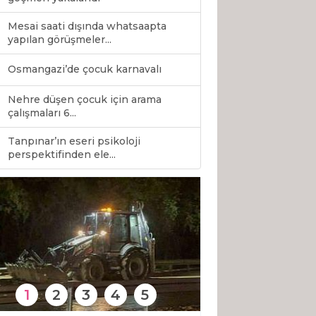
Mesai saati dışında whatsaapta
yapılan görüşmeler...
Osmangazi’de çocuk karnavalı
Nehre düşen çocuk için arama
çalışmaları 6...
Tanpınar’ın eseri psikoloji
0
perspektifinden ele...
1
2
3
4
5