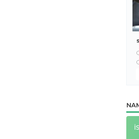
NAM
İ