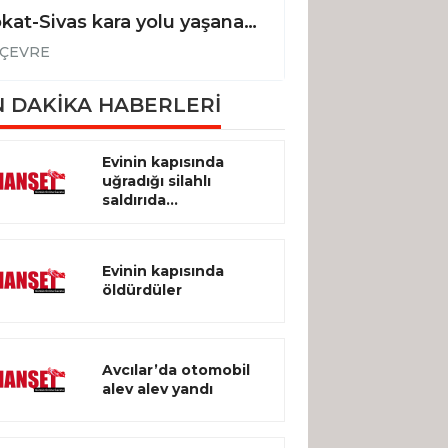
Tokat-Sivas kara yolu yaşanan taşkın nedeniyle kısa süreli trafiğe kapandı
ÇEVRE
ÇEVRE
 DAKİKA HABERLERİ
Evinin kapısında
uğradığı silahlı
saldırıda...
Evinin kapısında
öldürdüler
Avcılar’da otomobil
alev alev yandı