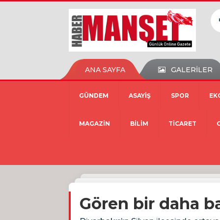
ANA SAYFA
GALERİLER
GÜNDEM
ASAYİŞ
SPOR
EK
MAGAZİN
BİLİM
TİCARET
Gören bir daha ba