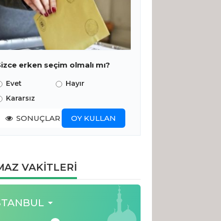
Sizce erken seçim olmalı mı?
Evet
Hayır
Kararsız
SONUÇLAR
OY KULLAN
AZ VAKİTLERİ
STANBUL