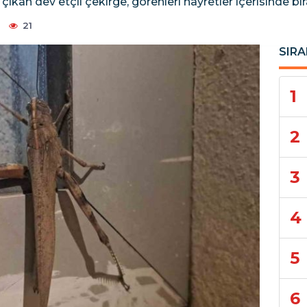
çıkan dev etçil çekirge, görenleri hayretler içerisinde bır
21
SIRA
1
2
3
4
5
6