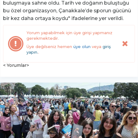
buluşmaya sahne oldu. Tarih ve doğanın buluştuğu
bu özel organizasyon, Çanakkale’de sporun gücünü
bir kez daha ortaya koydu" ifadelerine yer verildi.
Yorum yapabilmek için üye girişi yapmanız
gerekmektedir.
Üye değilseniz hemen
üye olun
veya
giriş
yapın.
.
< Yorumlar>