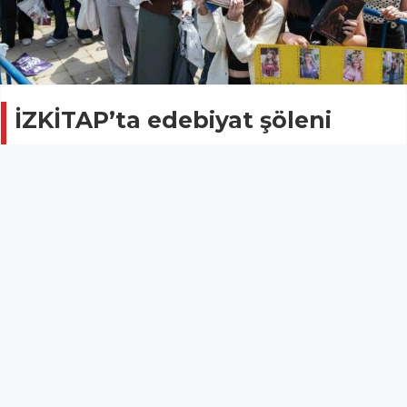
İZKİTAP’ta edebiyat şöleni
yaşanıyor
İZMİR
26 Nisan 2026 - 12:17
10
İzmir Büyükşehir Belediyesi’nin ev sahipliğinde, İZFAŞ
ve TACT Fuarcılık iş birliğiyle Kültürpark’ta
düzenlenen İZKİTAP-7. İzmir Kitap Fuarı, hafta
sonunda da bahar havası eşliğinde adeta festival
atmosferinde geçti. İzmirliler, Kültürpark’ın eşsiz
atmosferinde, gün boyunca söyleşilerde yazar ve