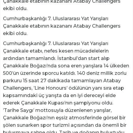
Çanakkale etabının kazananı Atabay Challengers
ekibi oldu.
Cumhurbaşkanlığı 7. Uluslararası Yat Yarışları
Çanakkale etabının kazananı Atabay Challengers
ekibi oldu.
Cumhurbaşkanlığı 7. Uluslararası Yat Yarışları
Çanakkale etabı, nefes kesen mücadelelerin
ardından tamamlandı. İstanbul’dan start alıp
Çanakkale Boğazı’nda sona eren yarışlara 14 ülkeden
500’ün üzerinde sporcu katıldı. 140 deniz millik zorlu
parkuru 15 saat 27 dakikada tamamlayan Atabay
Challengers, ’Line Honours’ ödülünün yanı sıra etap
kapsamındaki üç yarışta da en iyi dereceyi elde
ederek Çanakkale Kupası’nın şampiyonu oldu.
’Tarihe Saygı’ mottosuyla düzenlenen yarışlar,
Çanakkale Boğazı’nın eşsiz atmosferinde görsel bir
şölen sunarken spor turizmi açısından da önemli bir
buluşmaya sahne oldu. Tarih ve doğanın buluştuğu