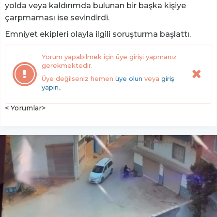
yolda veya kaldırımda bulunan bir başka kişiye
çarpmaması ise sevindirdi.
Emniyet ekipleri olayla ilgili soruşturma başlattı.
Yorum yapabilmek için üye girişi yapmanız
gerekmektedir.
Üye değilseniz hemen
üye olun
veya
giriş
yapın.
.
< Yorumlar>