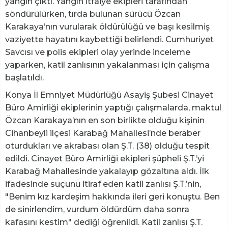
yangın çıktı. Yangın itfaiye ekipleri tarafından
söndürülürken, tırda bulunan sürücü Özcan
Karakaya’nın vurularak öldürülüğü ve başı kesilmiş
vaziyette hayatını kaybettiği belirlendi. Cumhuriyet
Savcısı ve polis ekipleri olay yerinde inceleme
yaparken, katil zanlısının yakalanması için çalışma
başlatıldı.
Konya İl Emniyet Müdürlüğü Asayiş Şubesi Cinayet
Büro Amirliği ekiplerinin yaptığı çalışmalarda, maktul
Özcan Karakaya’nın en son birlikte olduğu kişinin
Cihanbeyli ilçesi Karabağ Mahallesi’nde beraber
oturdukları ve akrabası olan Ş.T. (38) olduğu tespit
edildi. Cinayet Büro Amirliği ekipleri şüpheli Ş.T.’yi
Karabağ Mahallesinde yakalayıp gözaltına aldı. İlk
ifadesinde suçunu itiraf eden katil zanlısı Ş.T.’nin,
"Benim kız kardeşim hakkında ileri geri konuştu. Ben
de sinirlendim, vurdum öldürdüm daha sonra
kafasını kestim" dediği öğrenildi. Katil zanlısı Ş.T.