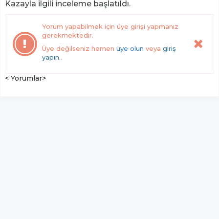
Kazayla ilgili inceleme başlatıldı.
Yorum yapabilmek için üye girişi yapmanız
gerekmektedir.
Üye değilseniz hemen
üye olun
veya
giriş
yapın.
.
< Yorumlar>
YUKARI ÇIK
Yazılım:
TE Bilişim
Haber Manşet Gazetesi - Tüm hakları saklıdır.